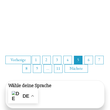
Seitennummerierung
Vorherige
1
2
3
4
5
6
7
8
9
…
11
Nächste
der
Beiträge
Wähle deine Sprache
DE