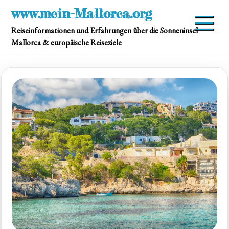
Skip
www.mein-Mallorca.org
to
Reiseinformationen und Erfahrungen über die Sonneninsel
content
Mallorca & europäische Reiseziele