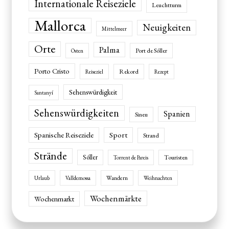
Internationale Reiseziele
Leuchtturm
Mallorca
Neuigkeiten
Mittelmeer
Orte
Palma
Port de Sóller
Osten
Porto Cristo
Rekord
Reiseziel
Rezept
Sehenswürdigkeit
Santanyí
Sehenswürdigkeiten
Spanien
Sineu
Spanische Reiseziele
Sport
Strand
Strände
Sóller
Touristen
Torrent de Pareis
Wandern
Urlaub
Valldemossa
Weihnachten
Wochenmärkte
Wochenmarkt