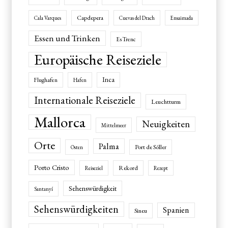
Capdepera
Cala Varques
Cuevas del Drach
Ensaimada
Essen und Trinken
Es Trenc
Europäische Reiseziele
Inca
Flughafen
Hafen
Internationale Reiseziele
Leuchtturm
Mallorca
Neuigkeiten
Mittelmeer
Orte
Palma
Port de Sóller
Osten
Porto Cristo
Rekord
Reiseziel
Rezept
Sehenswürdigkeit
Santanyí
Sehenswürdigkeiten
Spanien
Sineu