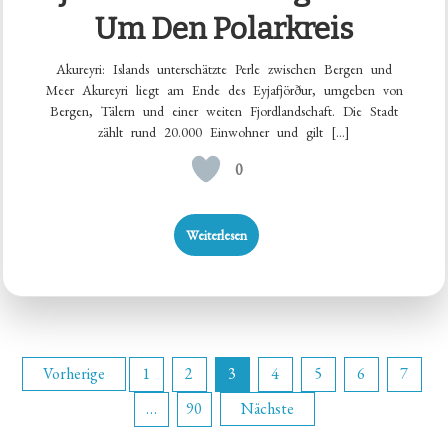
Um Den Polarkreis
Akureyri: Islands unterschätzte Perle zwischen Bergen und
Meer Akureyri liegt am Ende des Eyjafjörður, umgeben von
Bergen, Tälern und einer weiten Fjordlandschaft. Die Stadt
zählt rund 20.000 Einwohner und gilt […]
0
Weiterlesen
Seitennummerierung
Vorherige
1
2
3
4
5
6
7
…
90
Nächste
der