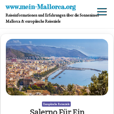
Skip
www.mein-Mallorca.org
to
Reiseinformationen und Erfahrungen über die Sonneninsel
content
Mallorca & europäische Reiseziele
Europäische Reiseziele
Salerno Für Ein