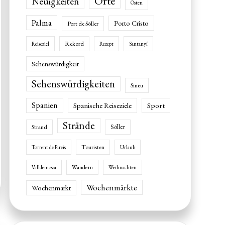
Orte
Neuigkeiten
Osten
Palma
Porto Cristo
Port de Sóller
Rekord
Reiseziel
Rezept
Santanyí
Sehenswürdigkeit
Sehenswürdigkeiten
Sineu
Spanien
Spanische Reiseziele
Sport
Strände
Sóller
Strand
Touristen
Torrent de Pareis
Urlaub
Wandern
Valldemossa
Weihnachten
Wochenmärkte
Wochenmarkt