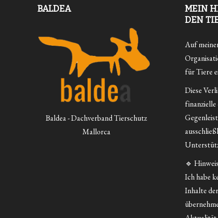
BALDEA
MEIN H
DEN TI
Auf meiner 
Organisatio
für Tiere e
Diese Verl
finanzielle
Gegenleist
Baldea - Dachverband Tierschutz
ausschließ
Mallorca
Unterstütz
🔹 Hinweis
Ich habe ke
Inhalte der
übernehme
Aktualität 