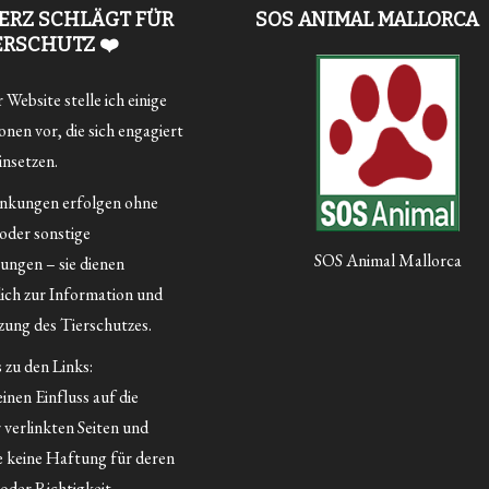
ERZ SCHLÄGT FÜR
SOS ANIMAL MALLORCA
ERSCHUTZ ❤️
Website stelle ich einige
nen vor, die sich engagiert
insetzen.
inkungen erfolgen ohne
 oder sonstige
SOS Animal Mallorca
ungen – sie dienen
lich zur Information und
ung des Tierschutzes.
 zu den Links:
inen Einfluss auf die
 verlinkten Seiten und
 keine Haftung für deren
oder Richtigkeit.