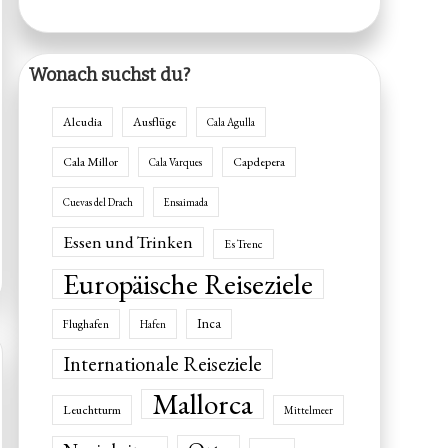
Wonach suchst du?
Alcudia
Ausflüge
Cala Agulla
Cala Millor
Capdepera
Cala Varques
Cuevas del Drach
Ensaimada
Essen und Trinken
Es Trenc
Europäische Reiseziele
Inca
Flughafen
Hafen
Internationale Reiseziele
Mallorca
Leuchtturm
Mittelmeer