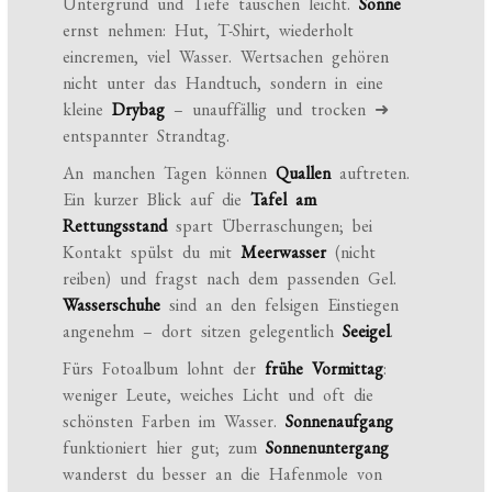
Untergrund und Tiefe täuschen leicht.
Sonne
ernst nehmen: Hut, T-Shirt, wiederholt
eincremen, viel Wasser. Wertsachen gehören
nicht unter das Handtuch, sondern in eine
kleine
Drybag
– unauffällig und trocken ➜
entspannter Strandtag.
An manchen Tagen können
Quallen
auftreten.
Ein kurzer Blick auf die
Tafel am
Rettungsstand
spart Überraschungen; bei
Kontakt spülst du mit
Meerwasser
(nicht
reiben) und fragst nach dem passenden Gel.
Wasserschuhe
sind an den felsigen Einstiegen
angenehm – dort sitzen gelegentlich
Seeigel
.
Fürs Fotoalbum lohnt der
frühe Vormittag
:
weniger Leute, weiches Licht und oft die
schönsten Farben im Wasser.
Sonnenaufgang
funktioniert hier gut; zum
Sonnenuntergang
wanderst du besser an die Hafenmole von