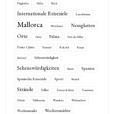
Inca
Flughafen
Hafen
Internationale Reiseziele
Leuchtturm
Mallorca
Neuigkeiten
Mittelmeer
Orte
Palma
Port de Sóller
Osten
Porto Cristo
Rekord
Reiseziel
Rezept
Sehenswürdigkeit
Santanyí
Sehenswürdigkeiten
Spanien
Sineu
Spanische Reiseziele
Sport
Strand
Strände
Sóller
Touristen
Torrent de Pareis
Wandern
Urlaub
Valldemossa
Weihnachten
Wochenmärkte
Wochenmarkt