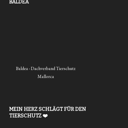
BALDEA
Baldea - Dachverband Tierschutz
Mallorca
MEIN HERZ SCHLÄGT FÜR DEN
TIERSCHUTZ ❤️
Auf meiner Website stelle ich einige Organisationen vor, die
sich engagiert für Tiere einsetzen.
Diese Verlinkungen erfolgen ohne finanzielle oder sonstige
Gegenleistungen – sie dienen ausschließlich zur Information