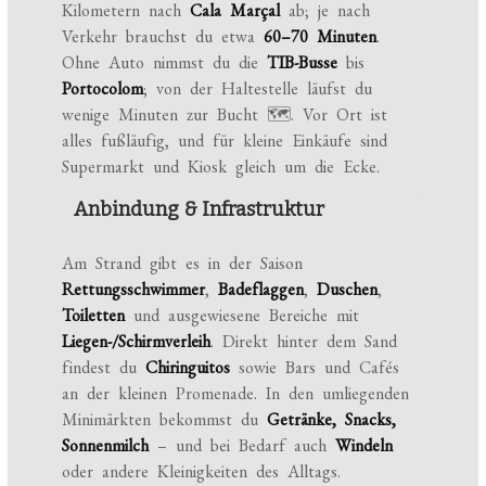
Kilometern nach
Cala Marçal
ab; je nach
Verkehr brauchst du etwa
60–70 Minuten
.
Ohne Auto nimmst du die
TIB-Busse
bis
Portocolom
; von der Haltestelle läufst du
wenige Minuten zur Bucht 🗺️. Vor Ort ist
alles fußläufig, und für kleine Einkäufe sind
Supermarkt und Kiosk gleich um die Ecke.
Anbindung & Infrastruktur
Am Strand gibt es in der Saison
Rettungsschwimmer
,
Badeflaggen
,
Duschen
,
Toiletten
und ausgewiesene Bereiche mit
Liegen-/Schirmverleih
. Direkt hinter dem Sand
findest du
Chiringuitos
sowie Bars und Cafés
an der kleinen Promenade. In den umliegenden
Minimärkten bekommst du
Getränke, Snacks,
Sonnenmilch
– und bei Bedarf auch
Windeln
oder andere Kleinigkeiten des Alltags.