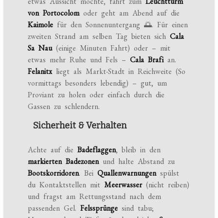
etwas Aussicht möchte, fährt zum
Leuchtturm
von Portocolom
oder geht am Abend auf die
Kaimole
für den Sonnenuntergang 🌅. Für einen
zweiten Strand am selben Tag bieten sich
Cala
Sa Nau
(einige Minuten Fahrt) oder – mit
etwas mehr Ruhe und Fels –
Cala Brafi
an.
Felanitx
liegt als Markt-Stadt in Reichweite (So
vormittags besonders lebendig) – gut, um
Proviant zu holen oder einfach durch die
Gassen zu schlendern.
Sicherheit & Verhalten
Achte auf die
Badeflaggen
, bleib in den
markierten Badezonen
und halte Abstand zu
Bootskorridoren
. Bei
Quallenwarnungen
spülst
du Kontaktstellen mit
Meerwasser
(nicht reiben)
und fragst am Rettungsstand nach dem
passenden Gel.
Felssprünge
sind tabu;