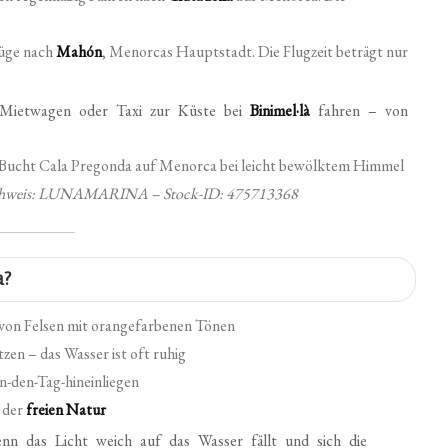
.
lüge nach
Mahón
, Menorcas Hauptstadt. Die Flugzeit beträgt nur
Mietwagen oder Taxi zur Küste bei
Binimel·là
fahren – von
ldnachweis: LUNAMARINA – Stock-ID: 475713368
a?
t von Felsen mit orangefarbenen Tönen
tzen – das Wasser ist oft ruhig
n-den-Tag-hineinliegen
n der
freien Natur
enn das Licht weich auf das Wasser fällt und sich die