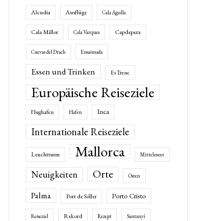
Alcudia
Ausflüge
Cala Agulla
Cala Millor
Capdepera
Cala Varques
Cuevas del Drach
Ensaimada
Essen und Trinken
Es Trenc
Europäische Reiseziele
Inca
Flughafen
Hafen
Internationale Reiseziele
Mallorca
Leuchtturm
Mittelmeer
Orte
Neuigkeiten
Osten
Palma
Porto Cristo
Port de Sóller
Rekord
Reiseziel
Rezept
Santanyí