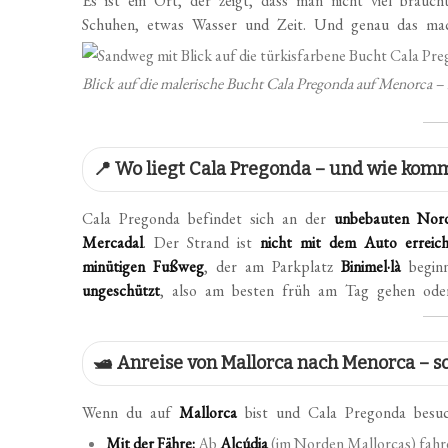
Es ist ein Ort, der zeigt, dass man nicht viel brauc
Schuhen, etwas Wasser und Zeit. Und genau das mac
Blick auf die malerische Bucht Cala Pregonda auf Menorca 
📍 Wo liegt Cala Pregonda – und wie komm
Cala Pregonda befindet sich an der
unbebauten Nor
Mercadal
. Der Strand ist
nicht mit dem Auto erreic
minütigen Fußweg
, der am Parkplatz
Binimel·là
beginn
ungeschützt
, also am besten früh am Tag gehen oder
🛥️ Anreise von Mallorca nach Menorca – 
Wenn du auf
Mallorca
bist und Cala Pregonda besuc
Mit der Fähre:
Ab
Alcúdia
(im Norden Mallorcas) fahr