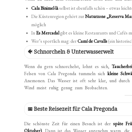
Cala Binimel·là
selbst ist ebenfalls schön – etwas leich
Die Küstenregion gehört zur
Naturzone „Reserva Mar
möglich
In
Es Mercadal
gibt es kleine Restaurants und Cafés 
Wer’s sportlich mag: der
Camí de Cavalls
(ein historis
🐠 Schnorcheln & Unterwasserwelt
Wenn du gern schnorchelst, lohnt es sich,
Taucherbr
Felsen von Cala Pregonda tummeln sich
kleine Schw
Anemonen. Das Wasser ist oft sehr klar, und durch d
Wind meist ruhig genug zum Beobachten.
📅 Beste Reisezeit für Cala Pregonda
Die schönste Zeit für einen Besuch ist der
späte Frü
Oktober)
. Dann ist das Wasser angenehm warm, die