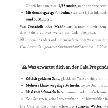
Überfahrt dauert ca.
1,5 Stunden
, mit oder ohne Auto
Mit dem Flugzeug:
Von
Palma
starten täglich Inlandsf
rund 30 Minuten
.
Von
Ciutadella
oder
Mahón
aus kannst du mit dem 
dort geht’s zu Fuß weiter zur Cala Pregonda.
Cala Pregonda – goldener Sandstrand auf Menorca – Bi
🌅 Was erwartet dich an der Cala Pregond
Rötlich-goldener Sand
, glasklares Wasser, eingerahm
Mehrere kleine vorgelagerte Inseln
, die die Bucht schü
Ideal zum Schnorcheln
, Schwimmen oder einfach zum I
Kein Schatten, keine Infrastruktur – du bist wirklich i
Die Cala ist besonders schön bei
ruhigem Wetter
, w