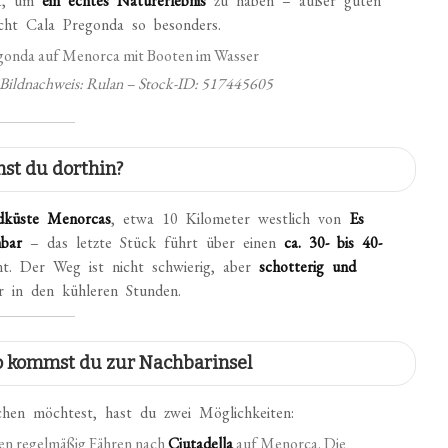
ht, um
ein echtes Naturerlebnis
zu haben – außer guten
ht Cala Pregonda so besonders.
– Bildnachweis: Rulan – Stock-ID: 517445605
st du dorthin?
dküste Menorcas
, etwa 10 Kilometer westlich von
Es
hbar
– das letzte Stück führt über einen
ca. 30- bis 40-
t. Der Weg ist nicht schwierig, aber
schotterig und
 in den kühleren Stunden.
so kommst du zur Nachbarinsel
hen möchtest, hast du zwei Möglichkeiten:
en regelmäßig Fähren nach
Ciutadella
auf Menorca. Die