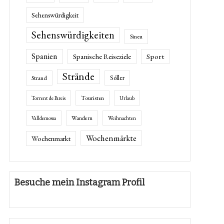
Sehenswürdigkeit
Sehenswürdigkeiten
Sineu
Spanien
Spanische Reiseziele
Sport
Strände
Sóller
Strand
Touristen
Torrent de Pareis
Urlaub
Wandern
Valldemossa
Weihnachten
Wochenmärkte
Wochenmarkt
Besuche mein Instagram Profil