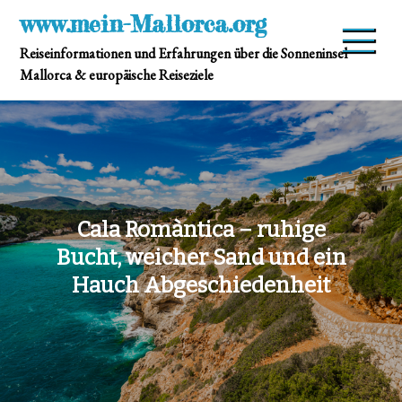
Skip
www.mein-Mallorca.org
to
Reiseinformationen und Erfahrungen über die Sonneninsel
content
Mallorca & europäische Reiseziele
Cala Romàntica – ruhige
Bucht, weicher Sand und ein
Hauch Abgeschiedenheit