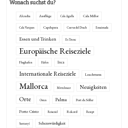
Wonach suchst du?
Alcudia
Ausflüge
Cala Millor
Cala Agulla
Capdepera
Cala Varques
Cuevas del Drach
Ensaimada
Essen und Trinken
Es Trenc
Europäische Reiseziele
Inca
Flughafen
Hafen
Internationale Reiseziele
Leuchtturm
Mallorca
Neuigkeiten
Mittelmeer
Orte
Palma
Port de Sóller
Osten
Porto Cristo
Rekord
Reiseziel
Rezept
Sehenswürdigkeit
Santanyí