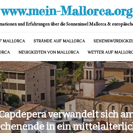
www.mein-Mallorca.org
mationen und Erfahrungen über die Sonneninsel Mallorca & europäische
F MALLORCA
STRÄNDE AUF MALLORCA
SEHENSWÜRDIGKEI
ORCA
NEUIGKEITEN VON MALLORCA
WETTER AUF MALLOR
Capdepera verwandelt sich a
henende in ein mittelalterli