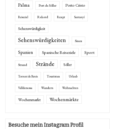
Palma
Porto Cristo
Port de Sóller
Rekord
Reiseziel
Rezept
Santanyí
Sehenswürdigkeit
Sehenswürdigkeiten
Sineu
Spanien
Spanische Reiseziele
Sport
Strände
Sóller
Strand
Touristen
Torrent de Pareis
Urlaub
Wandern
Valldemossa
Weihnachten
Wochenmärkte
Wochenmarkt
Besuche mein Instagram Profil