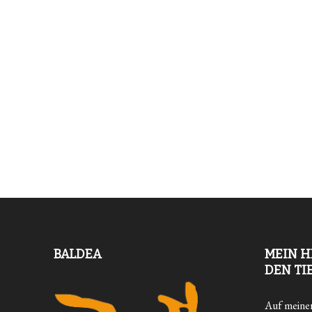
BALDEA
MEIN H
DEN TI
Auf meiner 