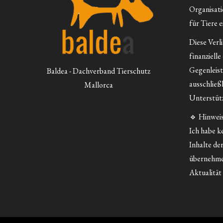
Organisatio
für Tiere e
Diese Verl
finanzielle
Gegenleist
Baldea - Dachverband Tierschutz
ausschließ
Mallorca
Unterstütz
🔹 Hinweis
Ich habe ke
Inhalte der
übernehme
Aktualität 