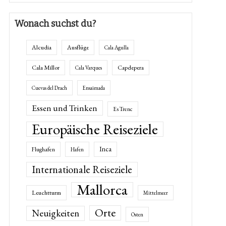
Wonach suchst du?
Alcudia
Ausflüge
Cala Agulla
Cala Millor
Capdepera
Cala Varques
Cuevas del Drach
Ensaimada
Essen und Trinken
Es Trenc
Europäische Reiseziele
Inca
Flughafen
Hafen
Internationale Reiseziele
Mallorca
Leuchtturm
Mittelmeer
Orte
Neuigkeiten
Osten