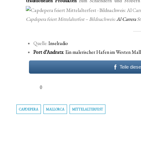
traditionellen Produkten
zum Schlendern und Stöbern 
Capdepera feiert Mittelalterfest – Bildnachweis:
Al Carrera
St
Quelle:
Inselradio
Port d’Andratx
: Ein malerischer Hafen im Westen Mal
Teile dies
0
CAPDEPERA
MALLORCA
MITTELALTERFEST