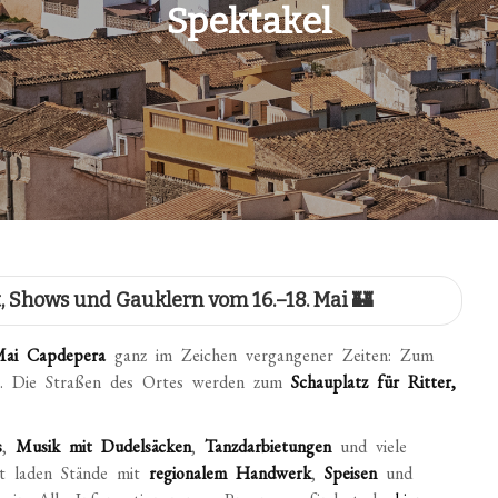
Spektakel
t, Shows und Gauklern vom 16.–18. Mai 🏰
Mai
Capdepera
ganz im Zeichen vergangener Zeiten: Zum
t. Die Straßen des Ortes werden zum
Schauplatz für Ritter,
s
,
Musik mit Dudelsäcken
,
Tanzdarbietungen
und viele
t laden Stände mit
regionalem Handwerk
,
Speisen
und