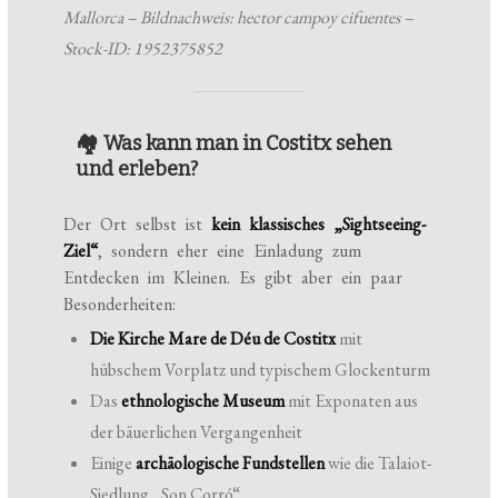
Mallorca – Bildnachweis: hector campoy cifuentes –
Stock-ID: 1952375852
🏘️ Was kann man in Costitx sehen
und erleben?
Der Ort selbst ist
kein klassisches „Sightseeing-
Ziel“
, sondern eher eine Einladung zum
Entdecken im Kleinen. Es gibt aber ein paar
Besonderheiten:
Die Kirche Mare de Déu de Costitx
mit
hübschem Vorplatz und typischem Glockenturm
Das
ethnologische Museum
mit Exponaten aus
der bäuerlichen Vergangenheit
Einige
archäologische Fundstellen
wie die Talaiot-
Siedlung „Son Corró“