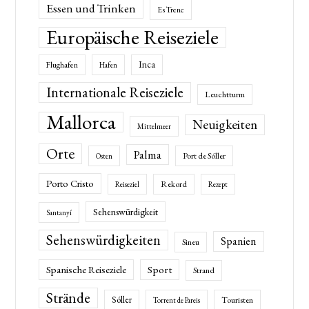
Essen und Trinken
Es Trenc
Europäische Reiseziele
Inca
Flughafen
Hafen
Internationale Reiseziele
Leuchtturm
Mallorca
Neuigkeiten
Mittelmeer
Orte
Palma
Port de Sóller
Osten
Porto Cristo
Rekord
Reiseziel
Rezept
Sehenswürdigkeit
Santanyí
Sehenswürdigkeiten
Spanien
Sineu
Spanische Reiseziele
Sport
Strand
Strände
Sóller
Touristen
Torrent de Pareis