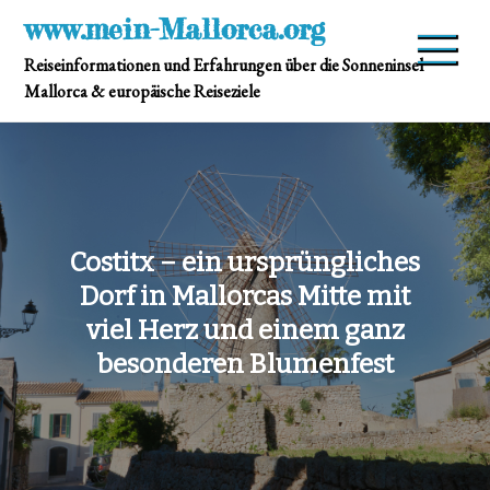
Skip
www.mein-Mallorca.org
to
Reiseinformationen und Erfahrungen über die Sonneninsel
content
Mallorca & europäische Reiseziele
Costitx – ein ursprüngliches
Dorf in Mallorcas Mitte mit
viel Herz und einem ganz
besonderen Blumenfest