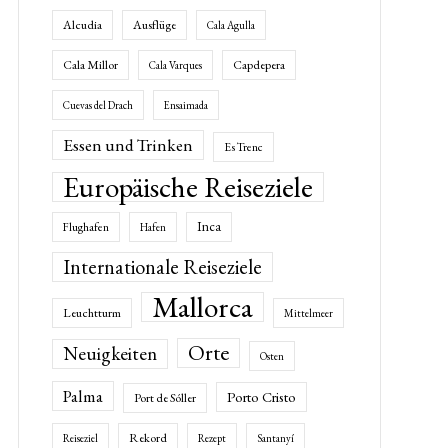
Alcudia
Ausflüge
Cala Agulla
Cala Millor
Capdepera
Cala Varques
Cuevas del Drach
Ensaimada
Essen und Trinken
Es Trenc
Europäische Reiseziele
Inca
Flughafen
Hafen
Internationale Reiseziele
Mallorca
Leuchtturm
Mittelmeer
Orte
Neuigkeiten
Osten
Palma
Porto Cristo
Port de Sóller
Rekord
Reiseziel
Rezept
Santanyí