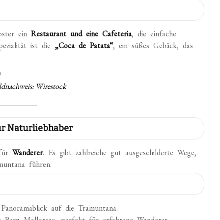
oster ein
Restaurant und eine Cafeteria
, die einfache
pezialität ist die
„Coca de Patata“
, ein süßes Gebäck, das
ldnachweis: Wirestock
ür Naturliebhaber
 für
Wanderer
. Es gibt zahlreiche gut ausgeschilderte Wege,
muntana führen.
Panoramablick auf die Tramuntana.
 Berg Mallorcas, perfekt für erfahrene Wanderer.