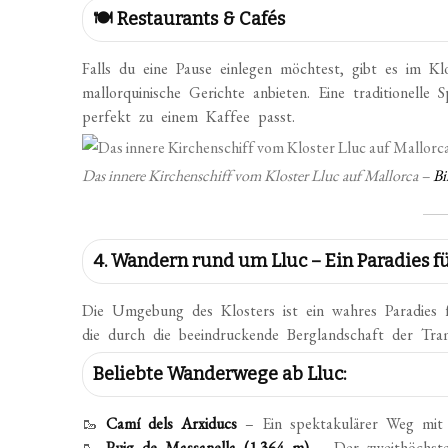
🍽️ Restaurants & Cafés
Falls du eine Pause einlegen möchtest, gibt es im Kl
mallorquinische Gerichte anbieten. Eine traditionelle S
perfekt zu einem Kaffee passt.
Das innere Kirchenschiff vom Kloster Lluc auf Mallorca –
Bi
4. Wandern rund um Lluc – Ein Paradies f
Die Umgebung des Klosters ist ein wahres Paradies
die durch die beeindruckende Berglandschaft der Tra
Beliebte Wanderwege ab Lluc:
🥾
Camí dels Arxiducs
– Ein spektakulärer Weg mit 
🥾
Puig de Massanella (1.364 m)
– Der zweithöchste