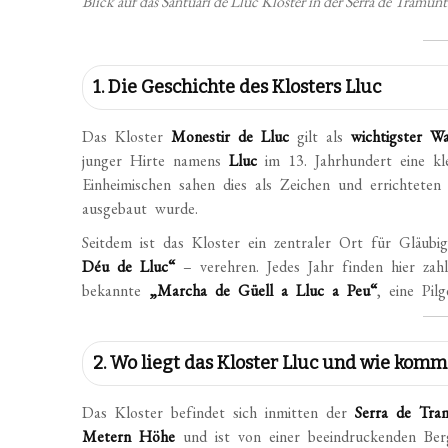
Blick auf das Santuari de Lluc Kloster in der Serra de Tramun
1. Die Geschichte des Klosters Lluc
Das Kloster
Monestir de Lluc
gilt als
wichtigster Wa
junger Hirte namens
Lluc
im 13. Jahrhundert eine kl
Einheimischen sahen dies als Zeichen und errichteten
ausgebaut wurde.
Seitdem ist das Kloster ein zentraler Ort für Gläub
Déu de Lluc“
– verehren. Jedes Jahr finden hier zahlr
bekannte
„Marcha de Güell a Lluc a Peu“
, eine Pi
2. Wo liegt das Kloster Lluc und wie komm
Das Kloster befindet sich inmitten der
Serra de Tra
Metern Höhe
und ist von einer beeindruckenden Ber