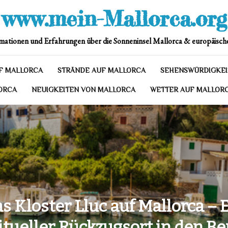
www.mein-Mallorca.org
mationen und Erfahrungen über die Sonneninsel Mallorca & europäische
F MALLORCA
STRÄNDE AUF MALLORCA
SEHENSWÜRDIGKEI
ORCA
NEUIGKEITEN VON MALLORCA
WETTER AUF MALLOR
s Kloster Lluc auf Mallorca – 
itueller Rückzugsort in den B