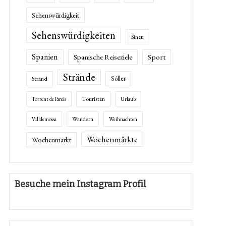
Sehenswürdigkeit
Sehenswürdigkeiten
Sineu
Spanien
Spanische Reiseziele
Sport
Strände
Sóller
Strand
Touristen
Torrent de Pareis
Urlaub
Wandern
Valldemossa
Weihnachten
Wochenmärkte
Wochenmarkt
Besuche mein Instagram Profil