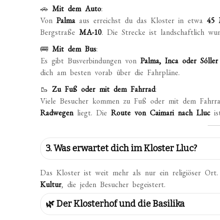
🚗
Mit dem Auto
:
Von
Palma
aus erreichst du das Kloster in etwa
45 
Bergstraße
MA-10
. Die Strecke ist landschaftlich w
🚌
Mit dem Bus
:
Es gibt Busverbindungen von
Palma, Inca oder Sóller
dich am besten vorab über die Fahrpläne.
🥾
Zu Fuß oder mit dem Fahrrad
:
Viele Besucher kommen zu Fuß oder mit dem Fahrr
Radwegen
liegt. Die
Route von Caimari nach Lluc
is
3. Was erwartet dich im Kloster Lluc?
Das Kloster ist weit mehr als nur ein religiöser Or
Kultur
, die jeden Besucher begeistert.
🌿 Der Klosterhof und die Basilika