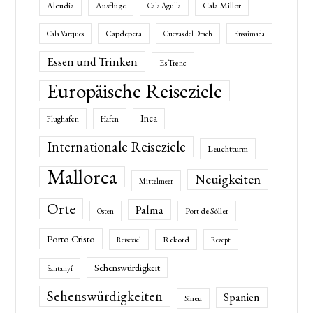
Alcudia
Ausflüge
Cala Millor
Cala Agulla
Capdepera
Cala Varques
Cuevas del Drach
Ensaimada
Essen und Trinken
Es Trenc
Europäische Reiseziele
Inca
Flughafen
Hafen
Internationale Reiseziele
Leuchtturm
Mallorca
Neuigkeiten
Mittelmeer
Orte
Palma
Port de Sóller
Osten
Porto Cristo
Rekord
Reiseziel
Rezept
Sehenswürdigkeit
Santanyí
Sehenswürdigkeiten
Spanien
Sineu