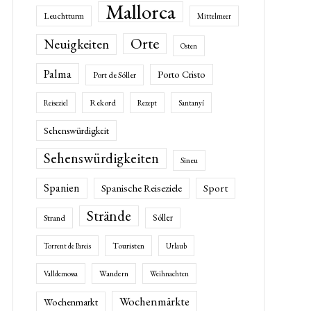
Mallorca
Leuchtturm
Mittelmeer
Orte
Neuigkeiten
Osten
Palma
Porto Cristo
Port de Sóller
Rekord
Reiseziel
Rezept
Santanyí
Sehenswürdigkeit
Sehenswürdigkeiten
Sineu
Spanien
Spanische Reiseziele
Sport
Strände
Sóller
Strand
Touristen
Torrent de Pareis
Urlaub
Wandern
Valldemossa
Weihnachten
Wochenmärkte
Wochenmarkt