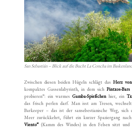
San Sebastián – Blick auf die Bucht La Concha im Baskenla
Zwischen diesen beiden Hügeln schlägt das
Herz von
kompaktes Gassenlabyrinth, in dem sich
Pintxos-Bars
probieren“: ein warmes
Gamba-Spießchen
hier, ein
Tx
das frisch perlen darf. Man isst am Tresen, wechse
Barkeeper – das ist der sansebestianische Weg, sich
Meer zurückkehrt, führt ein kurzer Spaziergang nac
Viento“
(Kamm des Windes) in den Felsen sitzt und d