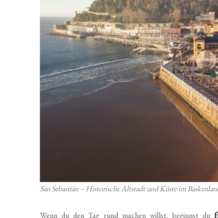
San Sebastián – Historische Altstadt und Küste im Baskenla
Wenn du den Tag rund machen willst, beginnst du
f