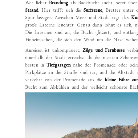
Wer lieber
Brandung
als Badebucht sucht, setzt übe
Strand
. Hier trifft sich die
Surfszene
, Bretter unter 
Spur lässiger. Zwischen Meer und Stadt ragt das
Kur
große Laterne leuchtet. Genau dann lohnt es sich, 
Die Laternen sind an, die Bucht glitzert, und entlan
Einheimischen, die sich den Wind um die Nase wehe
Anreisen ist unkompliziert:
Züge und Fernbusse
verbi
innerhalb der Stadt erreichst du die meisten Sehensw
besten in
Tiefgaragen
nahe der Promenade oder be
Parkplätze an der Straße sind rar, und die Altstad
verkehrt von der Promenade aus die
kleine Fähre zu
Bucht zum Abkühlen und der vielleicht schönste Bli