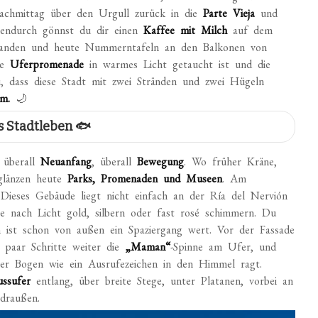
achmittag über den Urgull zurück in die
Parte Vieja
und
endurch gönnst du dir einen
Kaffee mit Milch
auf dem
tfanden und heute Nummerntafeln an den Balkonen von
ie
Uferpromenade
in warmes Licht getaucht ist und die
, dass diese Stadt mit zwei Stränden und zwei Hügeln
am.
🌙
s Stadtleben 🐟
: überall
Neuanfang
, überall
Bewegung
. Wo früher Kräne,
 glänzen heute
Parks, Promenaden und Museen
. Am
 Dieses Gebäude liegt nicht einfach an der Ría del Nervión
je nach Licht gold, silbern oder fast rosé schimmern. Du
st schon von außen ein Spaziergang wert. Vor der Fassade
in paar Schritte weiter die
„Maman“
-Spinne am Ufer, und
ter Bogen wie ein Ausrufezeichen in den Himmel ragt.
ussufer
entlang, über breite Stege, unter Platanen, vorbei an
draußen.