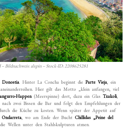
nd – Bildnachweis: alxpin – Stock-ID: 2208625281
 Donostia
. Hinter La Concha beginnt die
Parte Vieja
, ein
aneinanderreihen. Hier gilt das Motto „klein anfangen, viel
angurro-Happen
(Meerspinne) dort, dazu ein Glas
Txakoli
,
lt nach zwei Bissen die Bar und folgt den Empfehlungen der
 durch die Küche zu kosten. Wenn später der Appetit auf
h
Ondarreta
, wo am Ende der Bucht
Chillidas „Peine del
ie Wellen unter den Stahlskulpturen atmen.