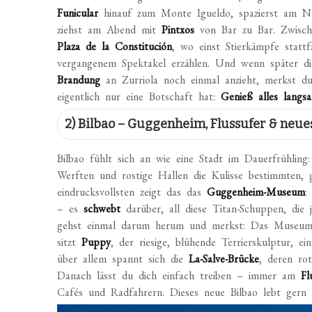
Funicular
hinauf zum Monte Igueldo, spazierst am N
ziehst am Abend mit
Pintxos
von Bar zu Bar. Zwisch
Plaza de la Constitución
, wo einst Stierkämpfe stat
vergangenem Spektakel erzählen. Und wenn später d
Brandung
an Zurriola noch einmal anzieht, merkst du
eigentlich nur eine Botschaft hat:
Genieß alles langs
2) Bilbao – Guggenheim, Flussufer & neue
Bilbao fühlt sich an wie eine Stadt im Dauerfrühling
Werften und rostige Hallen die Kulisse bestimmten,
eindrucksvollsten zeigt das das
Guggenheim-Museum
:
– es
schwebt
darüber, all diese Titan-Schuppen, die 
gehst einmal darum herum und merkst: Das Museum i
sitzt
Puppy
, der riesige, blühende Terrierskulptur, e
über allem spannt sich die
La-Salve-Brücke
, deren ro
Danach lässt du dich einfach treiben – immer am
Fl
Cafés und Radfahrern. Dieses neue Bilbao lebt gern 