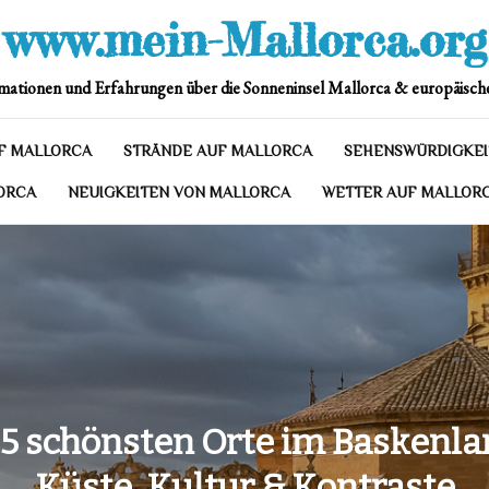
www.mein-Mallorca.org
mationen und Erfahrungen über die Sonneninsel Mallorca & europäische
F MALLORCA
STRÄNDE AUF MALLORCA
SEHENSWÜRDIGKEI
ORCA
NEUIGKEITEN VON MALLORCA
WETTER AUF MALLOR
 5 schönsten Orte im Baskenla
Küste, Kultur & Kontraste