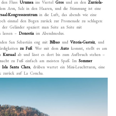
r den Fluss
Urumea
ins Viertel
Gros
und an den
Zurriola-
dem Arm, Salz in den Haaren, und die Stimmung ist eine
saal-Kongresszentrum
in die Luft, das abends wie eine
noch einmal den Bogen zurück zur Promenade zu schlagen:
g der Geländer spaziert man Seite an Seite mit
n lassen –
Donostia
im Abendmodus.
nden San Sebastián eng mit
Bilbao
und
Vitoria-Gasteiz
, und
ürdigkeiten
zu Fuß
. Wer mit dem
Auto
kommt, stellt es am
im
Kursaal
ab und lässt es dort bis zum Aufbruch stehen –
t macht zu Fuß einfach am meisten Spaß. Im
Sommer
r Isla Santa Clara
; drüben wartet ein Mini-Leuchtturm, eine
ck zurück auf La Concha.