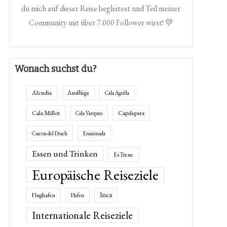
du mich auf dieser Reise begleitest und Teil meiner
Community mit über 7.000 Follower wirst! 💛
Wonach suchst du?
Alcudia
Ausflüge
Cala Agulla
Cala Millor
Capdepera
Cala Varques
Cuevas del Drach
Ensaimada
Essen und Trinken
Es Trenc
Europäische Reiseziele
Inca
Flughafen
Hafen
Internationale Reiseziele