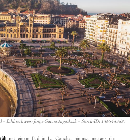
nd – Bildnachweis: Jorge Garcia Argazkiak – Stock-ID: 1365443687
rüh
mit einem Bad in La Concha, nimmst mittags die