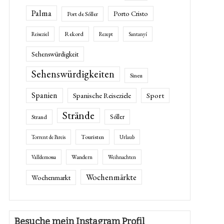
Palma
Porto Cristo
Port de Sóller
Rekord
Reiseziel
Rezept
Santanyí
Sehenswürdigkeit
Sehenswürdigkeiten
Sineu
Spanien
Spanische Reiseziele
Sport
Strände
Sóller
Strand
Touristen
Torrent de Pareis
Urlaub
Wandern
Valldemossa
Weihnachten
Wochenmärkte
Wochenmarkt
Besuche mein Instagram Profil