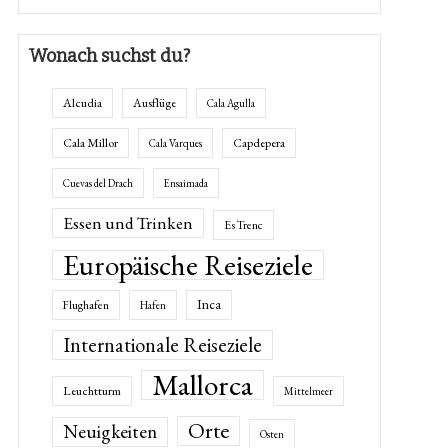
Wonach suchst du?
Alcudia
Ausflüge
Cala Agulla
Cala Millor
Capdepera
Cala Varques
Cuevas del Drach
Ensaimada
Essen und Trinken
Es Trenc
Europäische Reiseziele
Inca
Flughafen
Hafen
Internationale Reiseziele
Mallorca
Leuchtturm
Mittelmeer
Orte
Neuigkeiten
Osten