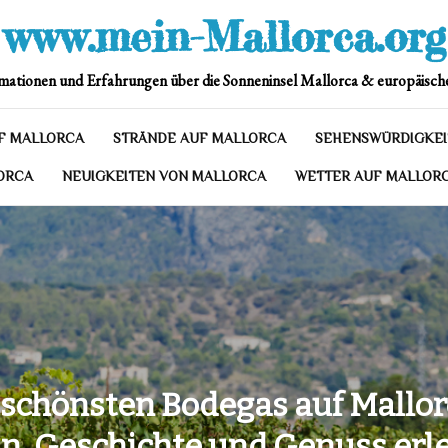
www.mein-Mallorca.org
mationen und Erfahrungen über die Sonneninsel Mallorca & europäische
F MALLORCA
STRÄNDE AUF MALLORCA
SEHENSWÜRDIGKEI
ORCA
NEUIGKEITEN VON MALLORCA
WETTER AUF MALLOR
 schönsten Bodegas auf Mallor
n, Geschichte und Genuss erl