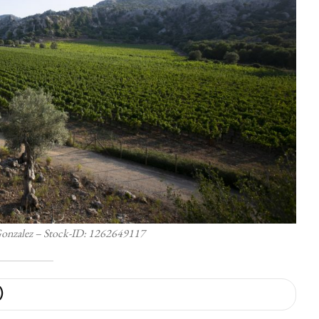
 Gonzalez – Stock-ID: 1262649117
)