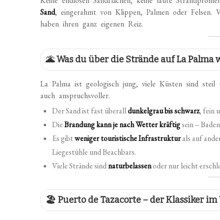
Keine endlosen Sandflächen, keine laute Strandprom
Sand
, eingerahmt von Klippen, Palmen oder Felsen. 
haben ihren ganz eigenen Reiz.
🌋 Was du über die Strände auf La Palma w
La Palma ist geologisch jung, viele Küsten sind stei
auch anspruchsvoller.
Der Sand ist fast überall
dunkelgrau bis schwarz
, fein 
Die
Brandung kann je nach Wetter kräftig
sein – Baden 
Es gibt
weniger touristische Infrastruktur
als auf ande
Liegestühle und Beachbars.
Viele Strände sind
naturbelassen
oder nur leicht ersch
🏖️ Puerto de Tazacorte – der Klassiker 