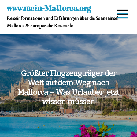
Skip
www.mein-Mallorca.org
to
Reiseinformationen und Erfahrungen über die Sonneninsel
content
Mallorca & europäische Reiseziele
Größter Flugzeugträger der
Welt auf dem Weg nach
Mallorca – Was Urlauber jetzt
wissen müssen