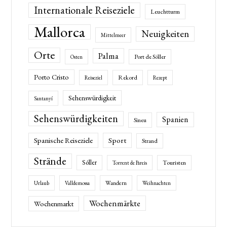
Internationale Reiseziele
Leuchtturm
Mallorca
Neuigkeiten
Mittelmeer
Orte
Palma
Port de Sóller
Osten
Porto Cristo
Rekord
Reiseziel
Rezept
Sehenswürdigkeit
Santanyí
Sehenswürdigkeiten
Spanien
Sineu
Spanische Reiseziele
Sport
Strand
Strände
Sóller
Touristen
Torrent de Pareis
Wandern
Urlaub
Valldemossa
Weihnachten
Wochenmärkte
Wochenmarkt