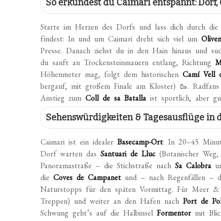
So erkundest du Caimari entspannt: Dorf,
Starte im Herzen des Dorfs und lass dich durch di
findest: In und um Caimari dreht sich viel um
Oliven
Presse. Danach ziehst du in den Hain hinaus und su
du sanft an Trockensteinmauern entlang, Richtung
M
Höhenmeter mag, folgt dem historischen
Camí Vell 
bergauf, mit großem Finale am Kloster) 🥾. Radfans r
Anstieg zum
Coll de sa Batalla
ist sportlich, aber g
Sehenswürdigkeiten & Tagesausflüge in 
Caimari ist ein idealer
Basecamp-Ort
: In 20–45 Minut
Dorf warten das
Santuari de Lluc
(Botanischer Weg, B
Panoramastraße – die Stichstraße nach
Sa Calobra
un
die
Coves de Campanet
und – nach Regenfällen – d
Naturstopps für den späten Vormittag. Für Meer &
Treppen) und weiter an den Hafen nach
Port de Po
Schwung geht’s auf die Halbinsel
Formentor
mit Blic