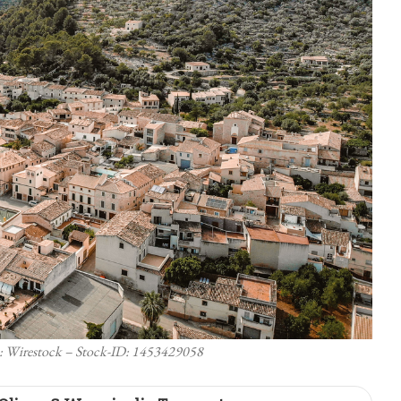
is: Wirestock – Stock-ID: 1453429058