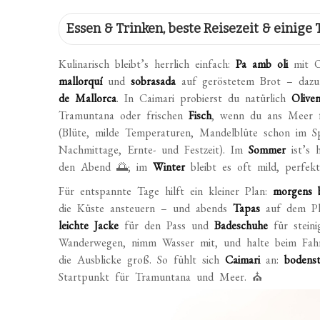
Essen & Trinken, beste Reisezeit & einige 
Kulinarisch bleibt’s herrlich einfach:
Pa amb oli
mit O
mallorquí
und
sobrasada
auf geröstetem Brot – dazu
de Mallorca
. In Caimari probierst du natürlich
Oliven
Tramuntana oder frischen
Fisch
, wenn du ans Meer 
(Blüte, milde Temperaturen, Mandelblüte schon im 
Nachmittage, Ernte- und Festzeit). Im
Sommer
ist’s 
den Abend 🌅; im
Winter
bleibt es oft mild, perfek
Für entspannte Tage hilft ein kleiner Plan:
morgens 
die Küste ansteuern – und abends
Tapas
auf dem Pl
leichte Jacke
für den Pass und
Badeschuhe
für steini
Wanderwegen, nimm Wasser mit, und halte beim Fahr
die Ausblicke groß. So fühlt sich
Caimari
an:
bodenst
Startpunkt für Tramuntana und Meer. ⛪️