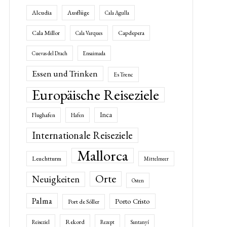
Alcudia
Ausflüge
Cala Agulla
Cala Millor
Capdepera
Cala Varques
Cuevas del Drach
Ensaimada
Essen und Trinken
Es Trenc
Europäische Reiseziele
Inca
Flughafen
Hafen
Internationale Reiseziele
Mallorca
Leuchtturm
Mittelmeer
Orte
Neuigkeiten
Osten
Palma
Porto Cristo
Port de Sóller
Rekord
Reiseziel
Rezept
Santanyí