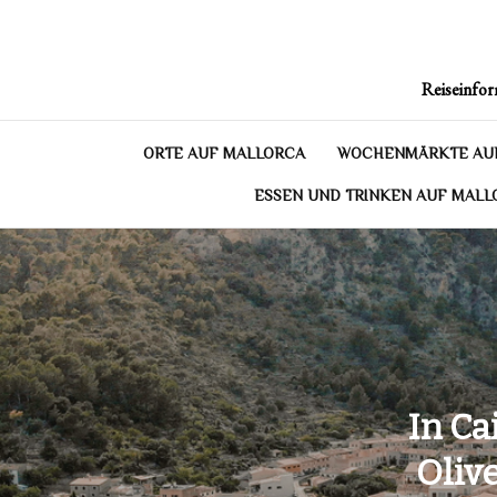
Skip
to
content
Reiseinfor
ORTE AUF MALLORCA
WOCHENMÄRKTE AU
ESSEN UND TRINKEN AUF MALL
In Ca
Oliv