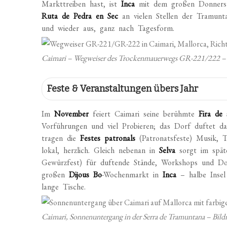
Markttreiben hast, ist
Inca
mit dem großen Donnersta
Ruta de Pedra en Sec
an vielen Stellen der Tramunta
und wieder aus, ganz nach Tagesform.
Caimari – Wegweiser des Trockenmauerwegs GR-221/222 –
Feste & Veranstaltungen übers Jahr
Im
November
feiert Caimari seine berühmte
Fira de 
Vorführungen und viel Probieren; das Dorf duftet 
tragen die
Festes patronals
(Patronatsfeste) Musik, T
lokal, herzlich. Gleich nebenan in
Selva
sorgt im spä
Gewürzfest) für duftende Stände, Workshops und 
großen
Dijous Bo
-Wochenmarkt in
Inca
– halbe Insel
lange Tische.
Caimari, Sonnenuntergang in der Serra de Tramuntana – Bi