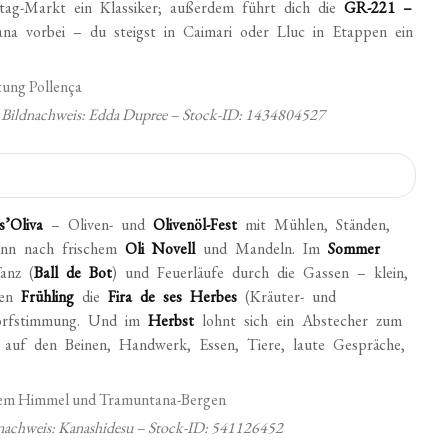
g-Markt ein Klassiker; außerdem führt dich die
GR-221 –
na vorbei – du steigst in Caimari oder Lluc in Etappen ein
 Bildnachweis: Edda Dupree – Stock-ID: 1434804527
s’Oliva
– Oliven- und
Olivenöl-Fest
mit Mühlen, Ständen,
dann nach frischem
Oli Novell
und Mandeln. Im
Sommer
anz (
Ball de Bot
) und Feuerläufe durch die Gassen – klein,
ten
Frühling
die
Fira de ses Herbes
(Kräuter- und
Dorfstimmung. Und im
Herbst
lohnt sich ein Abstecher zum
 auf den Beinen, Handwerk, Essen, Tiere, laute Gespräche,
ldnachweis: Kanashidesu – Stock-ID: 541126452