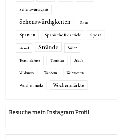
Sehenswürdigkeit
Sehenswürdigkeiten
Sineu
Spanien
Spanische Reiseziele
Sport
Strände
Sóller
Strand
Touristen
Torrent de Pareis
Urlaub
Wandern
Valldemossa
Weihnachten
Wochenmärkte
Wochenmarkt
Besuche mein Instagram Profil