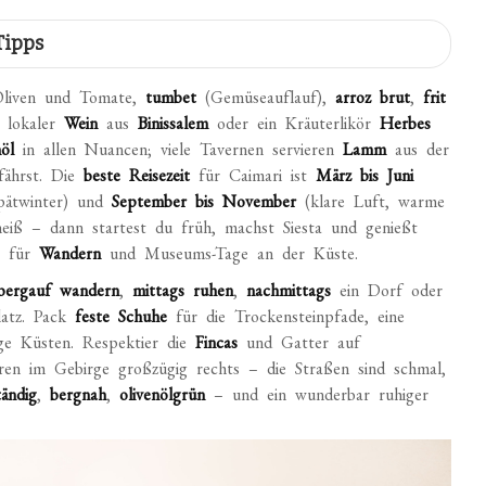
Tipps
liven und Tomate,
tumbet
(Gemüseauflauf),
arroz brut
,
frit
 lokaler
Wein
aus
Binissalem
oder ein Kräuterlikör
Herbes
öl
in allen Nuancen; viele Tavernen servieren
Lamm
aus der
fährst. Die
beste Reisezeit
für Caimari ist
März bis Juni
Spätwinter) und
September bis November
(klare Luft, warme
heiß – dann startest du früh, machst Siesta und genießt
t für
Wandern
und Museums-Tage an der Küste.
bergauf wandern
,
mittags ruhen
,
nachmittags
ein Dorf oder
atz. Pack
feste Schuhe
für die Trockensteinpfade, eine
ge Küsten. Respektier die
Fincas
und Gatter auf
en im Gebirge großzügig rechts – die Straßen sind schmal,
ändig
,
bergnah
,
olivenölgrün
– und ein wunderbar ruhiger