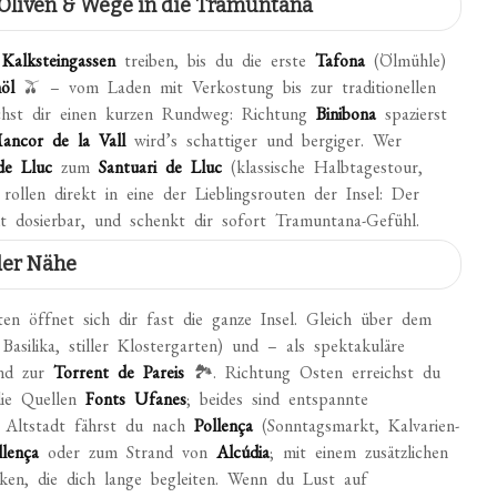
 Oliven & Wege in die Tramuntana
e
Kalksteingassen
treiben, bis du die erste
Tafona
(Ölmühle)
öl
🫒 – vom Laden mit Verkostung bis zur traditionellen
chst dir einen kurzen Rundweg: Richtung
Binibona
spazierst
ancor de la Vall
wird’s schattiger und bergiger. Wer
de Lluc
zum
Santuari de Lluc
(klassische Halbtagestour,
ollen direkt in eine der Lieblingsrouten der Insel: Der
ut dosierbar, und schenkt dir sofort Tramuntana-Gefühl.
der Nähe
en öffnet sich dir fast die ganze Insel. Gleich über dem
asilika, stiller Klostergarten) und – als spektakuläre
d zur
Torrent de Pareis
🏞️. Richtung Osten erreichst du
ie Quellen
Fonts Ufanes
; beides sind entspannte
 Altstadt fährst du nach
Pollença
(Sonntagsmarkt, Kalvarien-
llença
oder zum Strand von
Alcúdia
; mit einem zusätzlichen
ken, die dich lange begleiten. Wenn du Lust auf