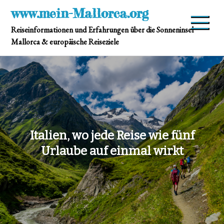
Skip
www.mein-Mallorca.org
to
Reiseinformationen und Erfahrungen über die Sonneninsel
content
Mallorca & europäische Reiseziele
Italien, wo jede Reise wie fünf
Urlaube auf einmal wirkt