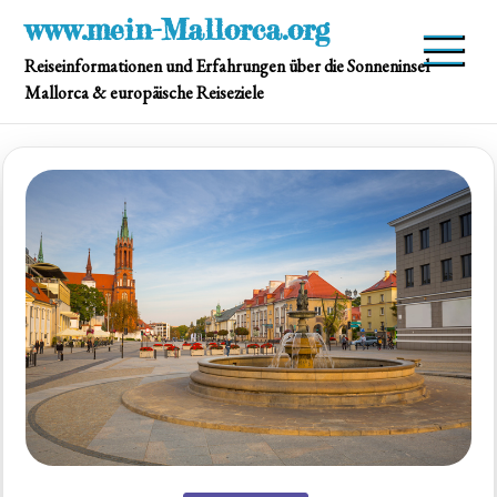
Skip
www.mein-Mallorca.org
to
Reiseinformationen und Erfahrungen über die Sonneninsel
content
Mallorca & europäische Reiseziele