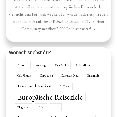
Artikel über die schönsten europäischen Reiseziele die
vielleicht dein Fernweh wecken. Ich würde mich riesig freuen,
wenn du mich auf dieser Reise begleitest und Teil meiner
Community mit über 7.000 Follower wirst! 💛
Wonach suchst du?
Alcudia
Ausflüge
Cala Millor
Cala Agulla
Capdepera
Cala Varques
Cuevas del Drach
Ensaimada
Essen und Trinken
Es Trenc
Europäische Reiseziele
Inca
Flughafen
Hafen