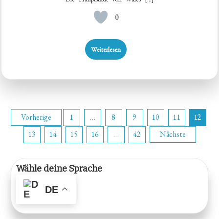
0
Weiterlesen
Seitennummerierung
Vorherige
1
…
8
9
10
11
12
13
14
15
16
…
42
Nächste
der
Beiträge
Wähle deine Sprache
DE