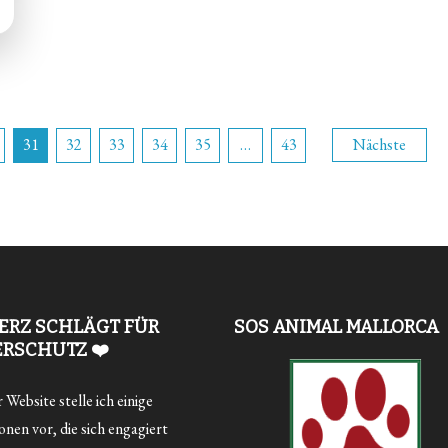
ng
31
32
33
34
35
…
43
Nächste
ERZ SCHLÄGT FÜR
SOS ANIMAL MALLORCA
ERSCHUTZ ❤️
Website stelle ich einige
nen vor, die sich engagiert