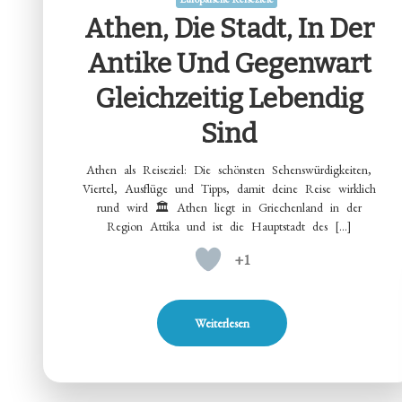
Athen, Die Stadt, In Der
Antike Und Gegenwart
Gleichzeitig Lebendig
Sind
Athen als Reiseziel: Die schönsten Sehenswürdigkeiten,
Viertel, Ausflüge und Tipps, damit deine Reise wirklich
rund wird 🏛️ Athen liegt in Griechenland in der
Region Attika und ist die Hauptstadt des […]
+1
Weiterlesen