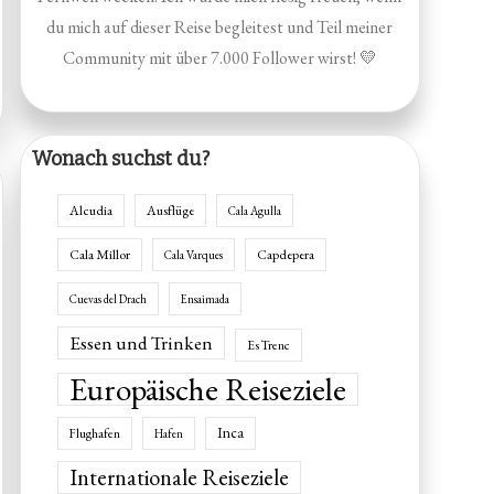
du mich auf dieser Reise begleitest und Teil meiner
Community mit über 7.000 Follower wirst! 💛
Wonach suchst du?
Alcudia
Ausflüge
Cala Agulla
Cala Millor
Capdepera
Cala Varques
Cuevas del Drach
Ensaimada
Essen und Trinken
Es Trenc
Europäische Reiseziele
Inca
Flughafen
Hafen
Internationale Reiseziele