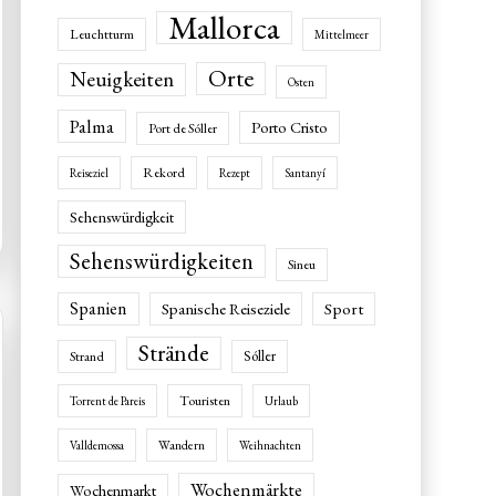
Mallorca
Leuchtturm
Mittelmeer
Orte
Neuigkeiten
Osten
Palma
Porto Cristo
Port de Sóller
Rekord
Reiseziel
Rezept
Santanyí
Sehenswürdigkeit
Sehenswürdigkeiten
Sineu
Spanien
Spanische Reiseziele
Sport
Strände
Sóller
Strand
Touristen
Torrent de Pareis
Urlaub
Wandern
Valldemossa
Weihnachten
Wochenmärkte
Wochenmarkt