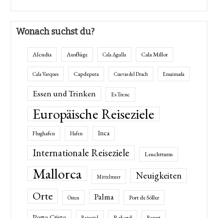
Wonach suchst du?
Alcudia
Ausflüge
Cala Millor
Cala Agulla
Capdepera
Cala Varques
Cuevas del Drach
Ensaimada
Essen und Trinken
Es Trenc
Europäische Reiseziele
Inca
Flughafen
Hafen
Internationale Reiseziele
Leuchtturm
Mallorca
Neuigkeiten
Mittelmeer
Orte
Palma
Port de Sóller
Osten
Porto Cristo
Rekord
Reiseziel
Rezept