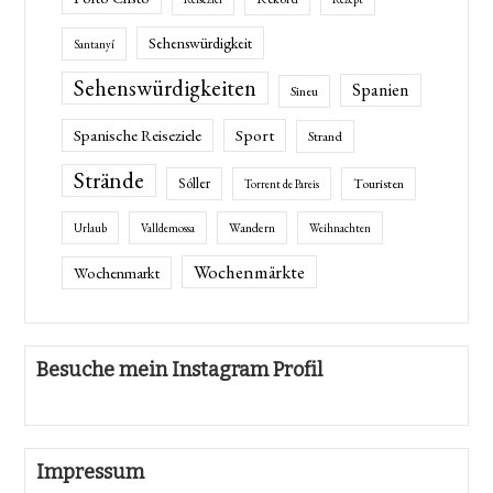
Sehenswürdigkeit
Santanyí
Sehenswürdigkeiten
Spanien
Sineu
Spanische Reiseziele
Sport
Strand
Strände
Sóller
Touristen
Torrent de Pareis
Wandern
Urlaub
Valldemossa
Weihnachten
Wochenmärkte
Wochenmarkt
Besuche mein Instagram Profil
Impressum