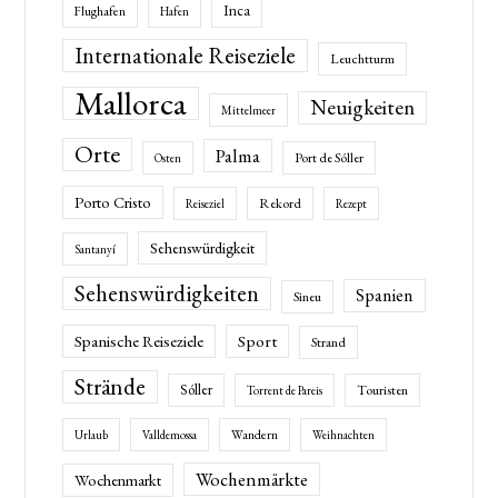
Inca
Flughafen
Hafen
Internationale Reiseziele
Leuchtturm
Mallorca
Neuigkeiten
Mittelmeer
Orte
Palma
Port de Sóller
Osten
Porto Cristo
Rekord
Reiseziel
Rezept
Sehenswürdigkeit
Santanyí
Sehenswürdigkeiten
Spanien
Sineu
Spanische Reiseziele
Sport
Strand
Strände
Sóller
Touristen
Torrent de Pareis
Wandern
Urlaub
Valldemossa
Weihnachten
Wochenmärkte
Wochenmarkt