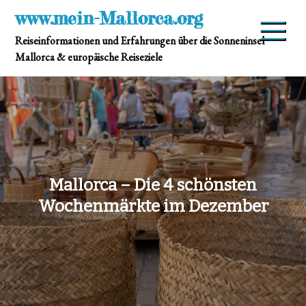
Skip
www.mein-Mallorca.org
to
Reiseinformationen und Erfahrungen über die Sonneninsel
content
Mallorca & europäische Reiseziele
Mallorca – Die 4 schönsten
Wochenmärkte im Dezember