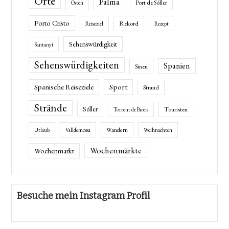
Orte
Palma
Port de Sóller
Osten
Porto Cristo
Rekord
Reiseziel
Rezept
Sehenswürdigkeit
Santanyí
Sehenswürdigkeiten
Spanien
Sineu
Spanische Reiseziele
Sport
Strand
Strände
Sóller
Touristen
Torrent de Pareis
Wandern
Urlaub
Valldemossa
Weihnachten
Wochenmärkte
Wochenmarkt
Besuche mein Instagram Profil