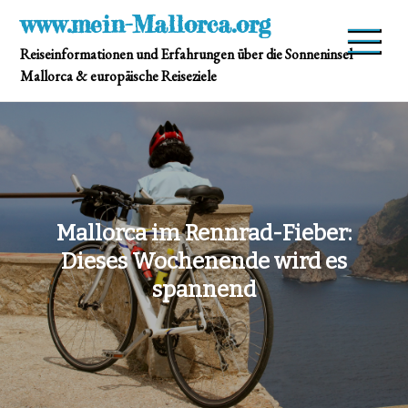
Skip
www.mein-Mallorca.org
to
Reiseinformationen und Erfahrungen über die Sonneninsel
content
Mallorca & europäische Reiseziele
Mallorca im Rennrad-Fieber:
Dieses Wochenende wird es
spannend