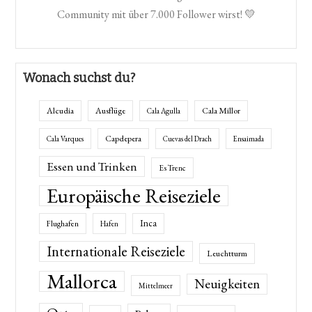
Community mit über 7.000 Follower wirst! 💛
Wonach suchst du?
Alcudia
Ausflüge
Cala Millor
Cala Agulla
Capdepera
Cala Varques
Cuevas del Drach
Ensaimada
Essen und Trinken
Es Trenc
Europäische Reiseziele
Inca
Flughafen
Hafen
Internationale Reiseziele
Leuchtturm
Mallorca
Neuigkeiten
Mittelmeer