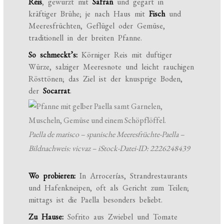
Reis
, gewürzt mit
Safran
und gegart in
kräftiger Brühe; je nach Haus mit
Fisch
und
Meeresfrüchten, Geflügel oder Gemüse,
traditionell in der breiten Pfanne.
So schmeckt’s:
Körniger Reis mit duftiger
Würze, salziger Meeresnote und leicht rauchigen
Rösttönen; das Ziel ist der knusprige Boden,
der
Socarrat
.
Paella de marisco – spanische Meeresfrüchte-Paella –
Bildnachweis: vicvaz – iStock-Datei-ID: 2226248439
Wo probieren:
In Arrocerías, Strandrestaurants
und Hafenkneipen, oft als Gericht zum Teilen;
mittags ist die Paella besonders beliebt.
Zu Hause:
Sofrito aus Zwiebel und Tomate