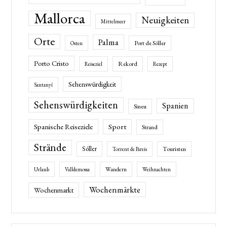
Mallorca
Neuigkeiten
Mittelmeer
Orte
Palma
Port de Sóller
Osten
Porto Cristo
Rekord
Reiseziel
Rezept
Sehenswürdigkeit
Santanyí
Sehenswürdigkeiten
Spanien
Sineu
Spanische Reiseziele
Sport
Strand
Strände
Sóller
Touristen
Torrent de Pareis
Wandern
Urlaub
Valldemossa
Weihnachten
Wochenmärkte
Wochenmarkt