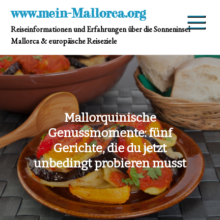
Skip
www.mein-Mallorca.org
to
Reiseinformationen und Erfahrungen über die Sonneninsel
content
Mallorca & europäische Reiseziele
Mallorquinische
Genussmomente: fünf
Gerichte, die du jetzt
unbedingt probieren musst