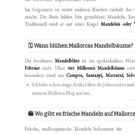
Im Gegensatz zu vielen anderen Kuchen enthält der
macht. Die Basis bilden fein gemahlene Mandeln, Eie
Traditionell wird er mit einer Kugel
Mandeleis oder V
🗓️ Wann blühen Mallorcas Mandelbäume?
Die berühmte
Mandelblüte
ist ein spektakuläres Nat
Februar
statt. Über
vier Millionen Mandelbäume
verw
besonders rund um
Campos, Santanyí, Marratxí, Sel
Ich habe schon einige Artikel über die Jahreszeiten un
meinem Mallorca Blog mal um.
🛍️ Wo gibt es frische Mandeln auf Mallorc
Frische, mallorquinische Mandeln bekommst du: