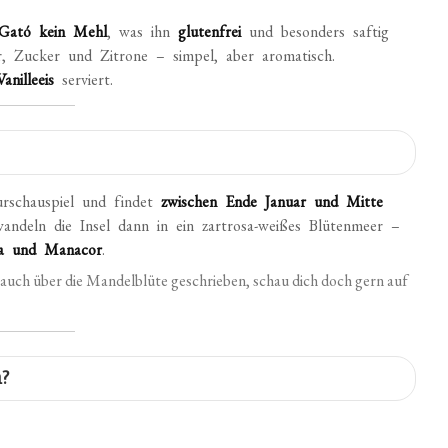
Gató
kein Mehl
, was ihn
glutenfrei
und besonders saftig
r, Zucker und Zitrone – simpel, aber aromatisch.
anilleeis
serviert.
urschauspiel und findet
zwischen Ende Januar und Mitte
andeln die Insel dann in ein zartrosa-weißes Blütenmeer –
va und Manacor
.
d auch über die Mandelblüte geschrieben, schau dich doch gern auf
a?