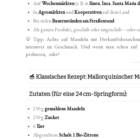
Auf
Wochenmärkten
(z. B. in
Sineu
,
Inca
,
Santa Maria d
In
Agromärkten
und
Kooperativen
auf dem Land
Bei vielen
Bauernständen am Straßenrand
Als ganzes Produkt, geschält oder ungeschält – oder 
💡 Tipp: Achte auf Mandeln mit Herkunftsbezeichnun
intensiver im Geschmack. Und wenn man schon auf 
probieren, oder?
🥣 Klassisches Rezept: Mallorquinischer
Zutaten (für eine 24 cm-Springform):
250 g
gemahlene Mandeln
250 g
Zucker
6
Eier
Abgeriebene
Schale 1 Bio-Zitrone