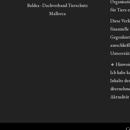
Organisatio
Baldea - Dachverband Tierschutz
für Tiere e
Mallorca
Diese Verl
finanzielle
Gegenleist
ausschließ
Unterstütz
🔹 Hinweis
Ich habe ke
Inhalte der
übernehme
Aktualität 
Co