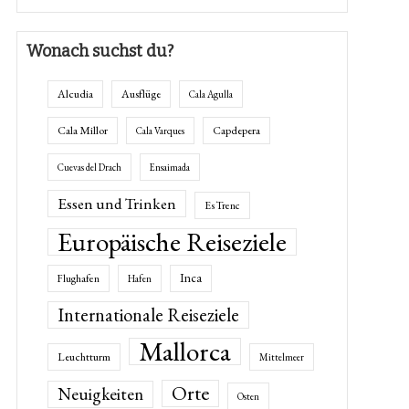
Wonach suchst du?
Alcudia
Ausflüge
Cala Agulla
Cala Millor
Capdepera
Cala Varques
Cuevas del Drach
Ensaimada
Essen und Trinken
Es Trenc
Europäische Reiseziele
Inca
Flughafen
Hafen
Internationale Reiseziele
Mallorca
Leuchtturm
Mittelmeer
Orte
Neuigkeiten
Osten