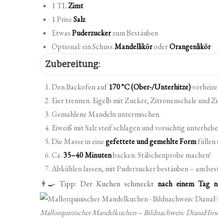
1 TL
Zimt
1 Prise
Salz
Etwas
Puderzucker
zum Bestäuben
Optional: ein Schuss
Mandellikör
oder
Orangenlikör
Zubereitung:
Den Backofen auf
170 °C (Ober-/Unterhitze)
vorheize
Eier trennen. Eigelb mit Zucker, Zitronenschale und Z
Gemahlene Mandeln untermischen.
Eiweiß mit Salz steif schlagen und vorsichtig unterhebe
Die Masse in eine
gefettete und gemehlte Form
füllen 
Ca.
35–40 Minuten
backen. Stäbchenprobe machen!
Abkühlen lassen, mit Puderzucker bestäuben – am bes
👨‍🍳 Tipp: Der Kuchen schmeckt
nach einem Tag n
Mallorquinischer Mandelkuchen – Bildnachweis: DianaHirs