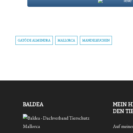
Teile
GATÓ DE ALMENDRA
MALLORCA
MANDELKUCHEN
BALDEA
MEIN H
DEN TI
Auf meiner 