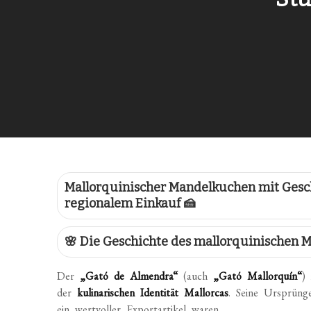
Mallorquinischer Mandelkuchen mit Gesch
regionalem Einkauf 🍰
🌸 Die Geschichte des mallorquinischen
Der
„Gató de Almendra“
(auch
„Gató Mallorquín“
)
der
kulinarischen Identität Mallorcas
. Seine Ursprünge
ein wertvoller Exportartikel waren.