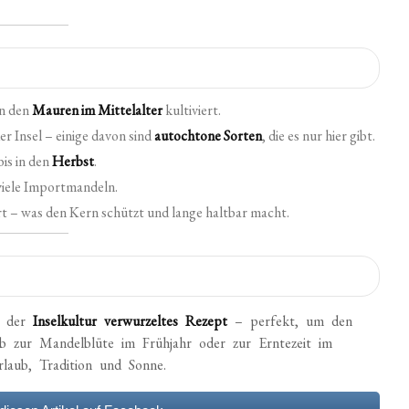
on den
Mauren im Mittelalter
kultiviert.
er Insel – einige davon sind
autochtone Sorten
, die es nur hier gibt.
is in den
Herbst
.
viele Importmandeln.
rt – was den Kern schützt und lange haltbar macht.
in der
Inselkultur verwurzeltes Rezept
– perfekt, um den
zur Mandelblüte im Frühjahr oder zur Erntezeit im
aub, Tradition und Sonne.