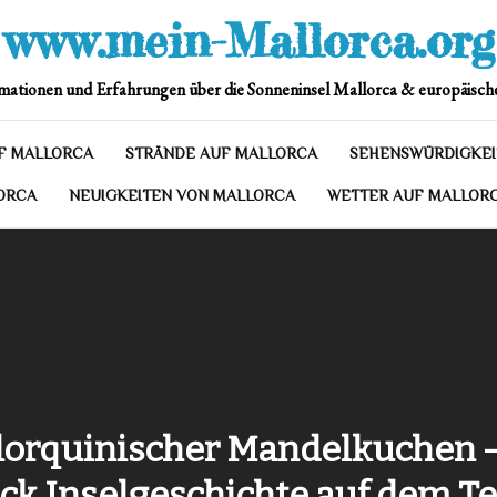
www.mein-Mallorca.org
mationen und Erfahrungen über die Sonneninsel Mallorca & europäische
F MALLORCA
STRÄNDE AUF MALLORCA
SEHENSWÜRDIGKEI
ORCA
NEUIGKEITEN VON MALLORCA
WETTER AUF MALLOR
lorquinischer Mandelkuchen –
ck Inselgeschichte auf dem Te