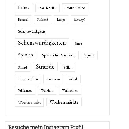
Palma
Porto Cristo
Port de Sóller
Rekord
Reiseziel
Rezept
Santanyí
Sehenswürdigkeit
Sehenswürdigkeiten
Sineu
Spanien
Spanische Reiseziele
Sport
Strände
Sóller
Strand
Touristen
Torrent de Pareis
Urlaub
Wandern
Valldemossa
Weihnachten
Wochenmärkte
Wochenmarkt
Besuche mein Instagram Profil