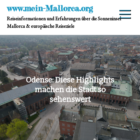
Skip
www.mein-Mallorca.org
to
Reiseinformationen und Erfahrungen über die Sonneninsel
content
Mallorca & europäische Reiseziele
Odense: Diese Highlights
machen die Stadt so
sehenswert