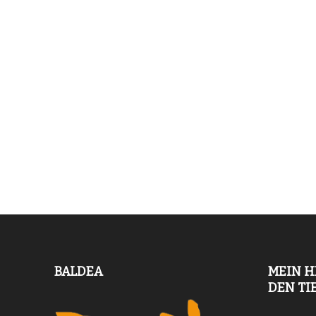
BALDEA
MEIN H
DEN TI