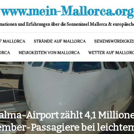
www.mein-Mallorca.org
mationen und Erfahrungen über die Sonneninsel Mallorca & europäische
F MALLORCA
STRÄNDE AUF MALLORCA
SEHENSWÜRDIGKEI
ORCA
NEUIGKEITEN VON MALLORCA
WETTER AUF MALLOR
alma-Airport zählt 4,1 Million
mber-Passagiere bei leichte