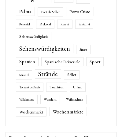
Palma
Porto Cristo
Port de Sóller
Rekord
Reiseziel
Rezept
Santanyí
Sehenswürdigkeit
Sehenswürdigkeiten
Sineu
Spanien
Spanische Reiseziele
Sport
Strände
Sóller
Strand
Touristen
Torrent de Pareis
Urlaub
Wandern
Valldemossa
Weihnachten
Wochenmärkte
Wochenmarkt