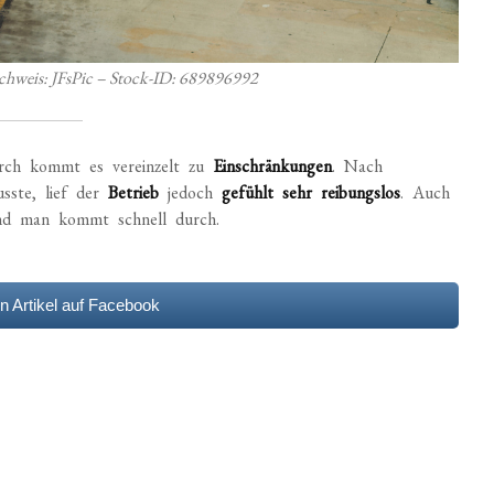
achweis: JFsPic – Stock-ID: 689896992
rch kommt es vereinzelt zu
Einschränkungen
. Nach
sste, lief der
Betrieb
jedoch
gefühlt sehr reibungslos
. Auch
 und man kommt schnell durch.
en Artikel auf Facebook