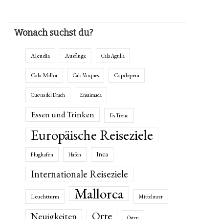
Wonach suchst du?
Alcudia
Ausflüge
Cala Agulla
Cala Millor
Capdepera
Cala Varques
Cuevas del Drach
Ensaimada
Essen und Trinken
Es Trenc
Europäische Reiseziele
Inca
Flughafen
Hafen
Internationale Reiseziele
Mallorca
Leuchtturm
Mittelmeer
Orte
Neuigkeiten
Osten