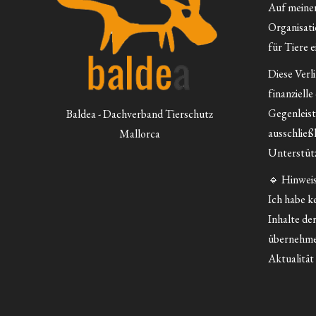
Auf meiner 
Organisatio
für Tiere e
Diese Verl
finanzielle
Gegenleist
Baldea - Dachverband Tierschutz
ausschließ
Mallorca
Unterstütz
🔹 Hinweis
Ich habe ke
Inhalte der
übernehme
Aktualität 