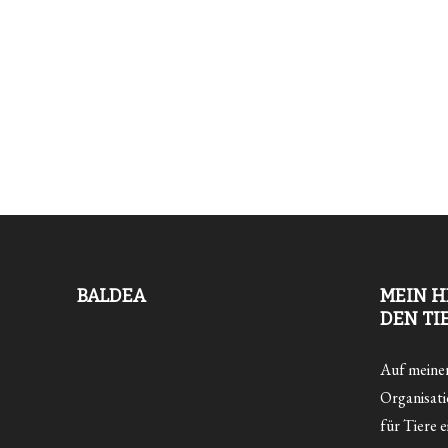
BALDEA
MEIN H
DEN TI
Auf meiner 
Organisatio
für Tiere e