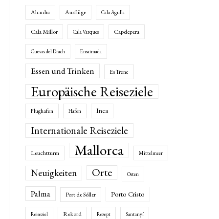
Alcudia
Ausflüge
Cala Agulla
Cala Millor
Capdepera
Cala Varques
Cuevas del Drach
Ensaimada
Essen und Trinken
Es Trenc
Europäische Reiseziele
Inca
Flughafen
Hafen
Internationale Reiseziele
Mallorca
Leuchtturm
Mittelmeer
Orte
Neuigkeiten
Osten
Palma
Porto Cristo
Port de Sóller
Rekord
Reiseziel
Rezept
Santanyí