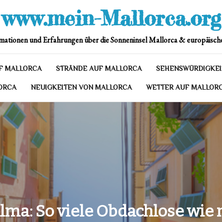
www.mein-Mallorca.org
mationen und Erfahrungen über die Sonneninsel Mallorca & europäische
F MALLORCA
STRÄNDE AUF MALLORCA
SEHENSWÜRDIGKEI
ORCA
NEUIGKEITEN VON MALLORCA
WETTER AUF MALLOR
lma: So viele Obdachlose wie 