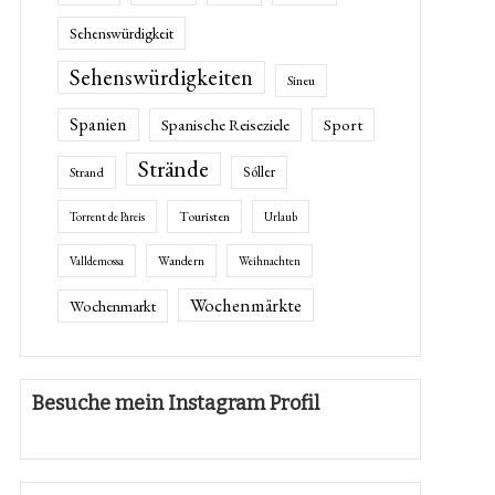
Sehenswürdigkeit
Sehenswürdigkeiten
Sineu
Spanien
Spanische Reiseziele
Sport
Strände
Sóller
Strand
Touristen
Torrent de Pareis
Urlaub
Wandern
Valldemossa
Weihnachten
Wochenmärkte
Wochenmarkt
Besuche mein Instagram Profil