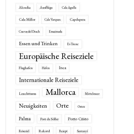
Alcudia
Ausflüge
Cala Agulla
Cala Millor
Capdepera
Cala Varques
Cuevas del Drach
Ensaimada
Essen und Trinken
Es Trenc
Europäische Reiseziele
Inca
Flughafen
Hafen
Internationale Reiseziele
Mallorca
Leuchtturm
Mittelmeer
Orte
Neuigkeiten
Osten
Palma
Porto Cristo
Port de Sóller
Rekord
Reiseziel
Rezept
Santanyí