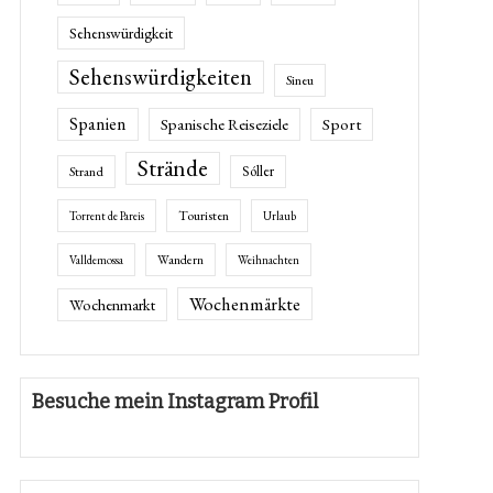
Sehenswürdigkeit
Sehenswürdigkeiten
Sineu
Spanien
Spanische Reiseziele
Sport
Strände
Sóller
Strand
Touristen
Torrent de Pareis
Urlaub
Wandern
Valldemossa
Weihnachten
Wochenmärkte
Wochenmarkt
Besuche mein Instagram Profil