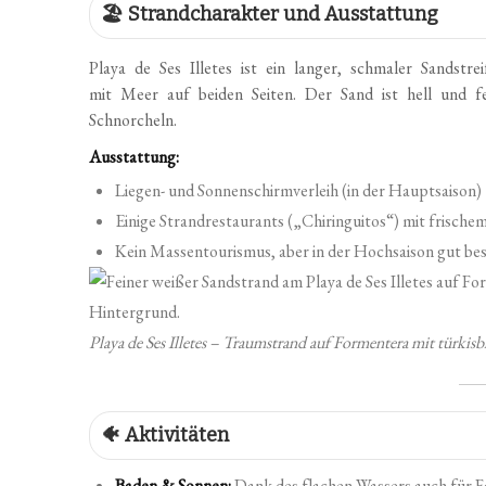
🏖 Strandcharakter und Ausstattung
Playa de Ses Illetes ist ein langer, schmaler Sandstr
mit Meer auf beiden Seiten. Der Sand ist hell und f
Schnorcheln.
Ausstattung:
Liegen- und Sonnenschirmverleih (in der Hauptsaison)
Einige Strandrestaurants („Chiringuitos“) mit frische
Kein Massentourismus, aber in der Hochsaison gut be
Playa de Ses Illetes – Traumstrand auf Formentera mit türk
🐠 Aktivitäten
Baden & Sonnen:
Dank des flachen Wassers auch für Fa