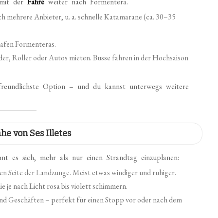
 mit der
Fähre
weiter nach Formentera.
ch mehrere Anbieter, u. a. schnelle Katamarane (ca. 30–35
hafen Formenteras.
er, Roller oder Autos mieten. Busse fahren in der Hochsaison
reundlichste Option – und du kannst unterwegs weitere
he von Ses Illetes
t es sich, mehr als nur einen Strandtag einzuplanen:
n Seite der Landzunge. Meist etwas windiger und ruhiger.
e je nach Licht rosa bis violett schimmern.
nd Geschäften – perfekt für einen Stopp vor oder nach dem