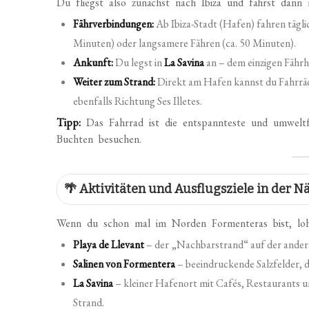
Du fliegst also zunächst nach Ibiza und fährst dann
Fährverbindungen:
Ab Ibiza-Stadt (Hafen) fahren tägli
Minuten) oder langsamere Fähren (ca. 50 Minuten).
Ankunft:
Du legst in
La Savina
an – dem einzigen Fähr
Weiter zum Strand:
Direkt am Hafen kannst du Fahrräd
ebenfalls Richtung Ses Illetes.
Tipp:
Das Fahrrad ist die entspannteste und umweltf
Buchten besuchen.
🌴 Aktivitäten und Ausflugsziele in der Nä
Wenn du schon mal im Norden Formenteras bist, lohn
Playa de Llevant
– der „Nachbarstrand“ auf der andere
Salinen von Formentera
– beeindruckende Salzfelder, di
La Savina
– kleiner Hafenort mit Cafés, Restaurants u
Strand.