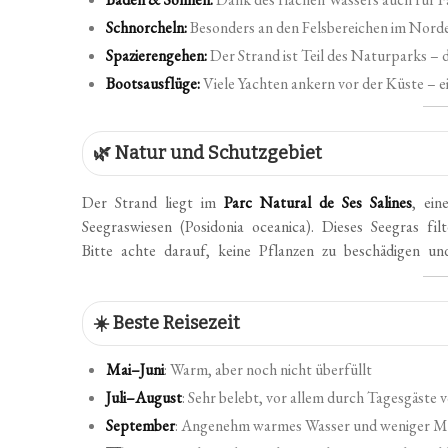
Schnorcheln:
Besonders an den Felsbereichen im Nord
Spazierengehen:
Der Strand ist Teil des Naturparks – 
Bootsausflüge:
Viele Yachten ankern vor der Küste – ei
🌿 Natur und Schutzgebiet
Der Strand liegt im
Parc Natural de Ses Salines
, ei
Seegraswiesen (Posidonia oceanica). Dieses Seegras fi
Bitte achte darauf, keine Pflanzen zu beschädigen 
☀️ Beste Reisezeit
Mai–Juni
: Warm, aber noch nicht überfüllt
Juli–August
: Sehr belebt, vor allem durch Tagesgäste v
September
: Angenehm warmes Wasser und weniger 