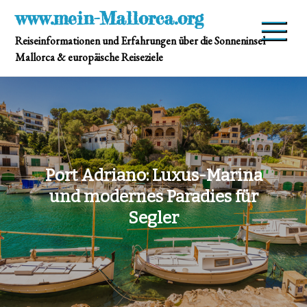
Skip
www.mein-Mallorca.org
to
Reiseinformationen und Erfahrungen über die Sonneninsel
content
Mallorca & europäische Reiseziele
Port Adriano: Luxus-Marina
und modernes Paradies für
Segler