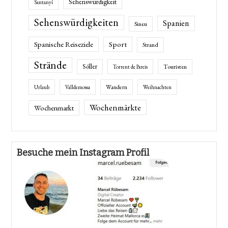
Sehenswürdigkeit
Santanyí
Sehenswürdigkeiten
Spanien
Sineu
Spanische Reiseziele
Sport
Strand
Strände
Sóller
Touristen
Torrent de Pareis
Wandern
Urlaub
Valldemossa
Weihnachten
Wochenmärkte
Wochenmarkt
Besuche mein Instagram Profil