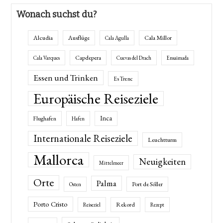
Wonach suchst du?
Alcudia
Ausflüge
Cala Millor
Cala Agulla
Capdepera
Cala Varques
Cuevas del Drach
Ensaimada
Essen und Trinken
Es Trenc
Europäische Reiseziele
Inca
Flughafen
Hafen
Internationale Reiseziele
Leuchtturm
Mallorca
Neuigkeiten
Mittelmeer
Orte
Palma
Port de Sóller
Osten
Porto Cristo
Rekord
Reiseziel
Rezept