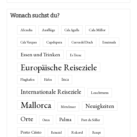
Wonach suchst du?
Alcudia
Ausflüge
Cala Millor
Cala Agulla
Capdepera
Cala Varques
Cuevas del Drach
Ensaimada
Essen und Trinken
Es Trenc
Europäische Reiseziele
Inca
Flughafen
Hafen
Internationale Reiseziele
Leuchtturm
Mallorca
Neuigkeiten
Mittelmeer
Orte
Palma
Port de Sóller
Osten
Porto Cristo
Rekord
Reiseziel
Rezept