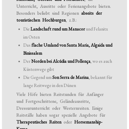
Unterricht, Ausritte oder Ferienangebote bieten.
Besonders beliebt sind Regionen
abseits der
touristischen Hochburgen
, z. B.:
Die
Landschaft rund um Manacor
und Felanitx
im Osten
Das
flache Umland von Santa Maria, Algaida und
Binissalem
Der
Norden bei Alcúdia und Pollença
, wo es auch
Küstenwege gibt
Die Gegend um
Son Serra de Marina
, bekannt für
lange Reitwege in den Dünen
Viele Höfe bieten Reitstunden für Anfänger
und Fortgeschrittene, Geländeausritte,
Dressurunterricht oder Westernreiten. Einige
Reitställe haben sogar spezielle Angebote für
Therapeutisches Reiten
oder
Horsemanship-
Kurse
.