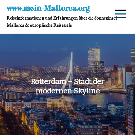
Skip
www.mein-Mallorca.org
to
Reiseinformationen und Erfahrungen über die Sonneninsel
content
Mallorca & europäische Reiseziele
Rotterdam – Stadt der
modernen Skyline