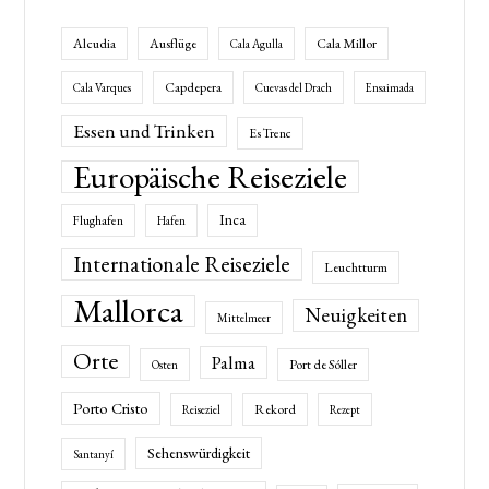
Alcudia
Ausflüge
Cala Millor
Cala Agulla
Capdepera
Cala Varques
Cuevas del Drach
Ensaimada
Essen und Trinken
Es Trenc
Europäische Reiseziele
Inca
Flughafen
Hafen
Internationale Reiseziele
Leuchtturm
Mallorca
Neuigkeiten
Mittelmeer
Orte
Palma
Port de Sóller
Osten
Porto Cristo
Rekord
Reiseziel
Rezept
Sehenswürdigkeit
Santanyí