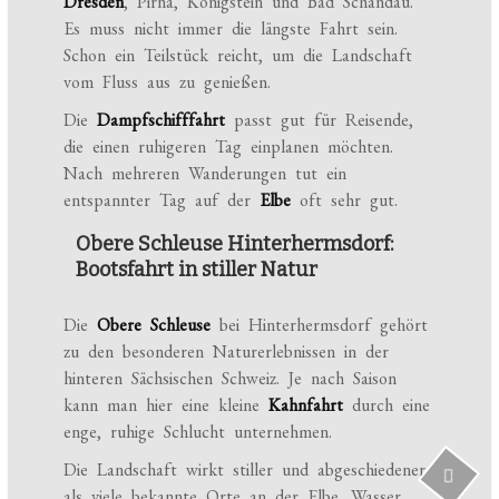
Dresden
, Pirna, Königstein und Bad Schandau.
Es muss nicht immer die längste Fahrt sein.
Schon ein Teilstück reicht, um die Landschaft
vom Fluss aus zu genießen.
Die
Dampfschifffahrt
passt gut für Reisende,
die einen ruhigeren Tag einplanen möchten.
Nach mehreren Wanderungen tut ein
entspannter Tag auf der
Elbe
oft sehr gut.
Obere Schleuse Hinterhermsdorf:
Bootsfahrt in stiller Natur
Die
Obere Schleuse
bei Hinterhermsdorf gehört
zu den besonderen Naturerlebnissen in der
hinteren Sächsischen Schweiz. Je nach Saison
kann man hier eine kleine
Kahnfahrt
durch eine
enge, ruhige Schlucht unternehmen.
Die Landschaft wirkt stiller und abgeschiedener
als viele bekannte Orte an der Elbe. Wasser,