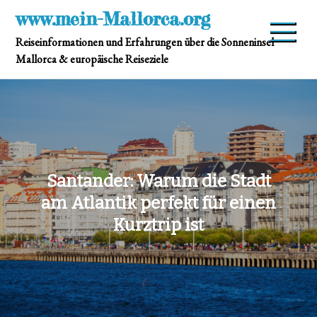
Skip
www.mein-Mallorca.org
to
Reiseinformationen und Erfahrungen über die Sonneninsel
content
Mallorca & europäische Reiseziele
Santander: Warum die Stadt
am Atlantik perfekt für einen
Kurztrip ist