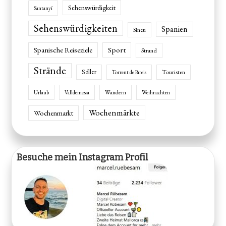
Sehenswürdigkeit
Santanyí
Sehenswürdigkeiten
Spanien
Sineu
Spanische Reiseziele
Sport
Strand
Strände
Sóller
Touristen
Torrent de Pareis
Wandern
Urlaub
Valldemossa
Weihnachten
Wochenmärkte
Wochenmarkt
Besuche mein Instagram Profil