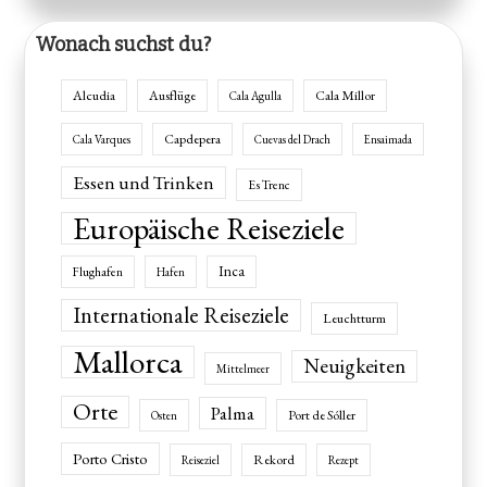
Wonach suchst du?
Alcudia
Ausflüge
Cala Millor
Cala Agulla
Capdepera
Cala Varques
Cuevas del Drach
Ensaimada
Essen und Trinken
Es Trenc
Europäische Reiseziele
Inca
Flughafen
Hafen
Internationale Reiseziele
Leuchtturm
Mallorca
Neuigkeiten
Mittelmeer
Orte
Palma
Port de Sóller
Osten
Porto Cristo
Rekord
Reiseziel
Rezept