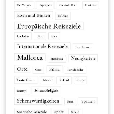
Capdepera
Cala Varques
Cuevas del Drach
Ensaimada
Essen und Trinken
Es Trenc
Europäische Reiseziele
Inca
Flughafen
Hafen
Internationale Reiseziele
Leuchtturm
Mallorca
Neuigkeiten
Mittelmeer
Orte
Palma
Port de Sóller
Osten
Porto Cristo
Rekord
Reiseziel
Rezept
Sehenswürdigkeit
Santanyí
Sehenswürdigkeiten
Spanien
Sineu
Spanische Reiseziele
Sport
Strand