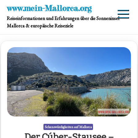
Skip
www.mein-Mallorca.org
to
Reiseinformationen und Erfahrungen über die Sonneninsel
content
Mallorca & europäische Reiseziele
Sehenswürdigkeiten auf Mallorca
Der Cúber-Stausee –