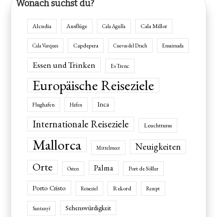
Wonach suchst du?
Alcudia
Ausflüge
Cala Millor
Cala Agulla
Capdepera
Cala Varques
Cuevas del Drach
Ensaimada
Essen und Trinken
Es Trenc
Europäische Reiseziele
Inca
Flughafen
Hafen
Internationale Reiseziele
Leuchtturm
Mallorca
Neuigkeiten
Mittelmeer
Orte
Palma
Port de Sóller
Osten
Porto Cristo
Rekord
Reiseziel
Rezept
Sehenswürdigkeit
Santanyí