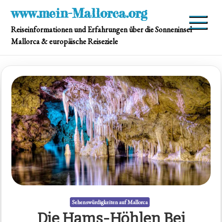
Skip
www.mein-Mallorca.org
to
Reiseinformationen und Erfahrungen über die Sonneninsel
content
Mallorca & europäische Reiseziele
Sehenswürdigkeiten auf Mallorca
Die Hams-Höhlen Bei