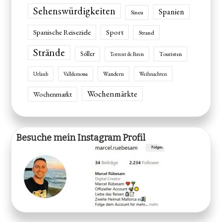
Sehenswürdigkeiten
Spanien
Sineu
Spanische Reiseziele
Sport
Strand
Strände
Sóller
Touristen
Torrent de Pareis
Wandern
Urlaub
Valldemossa
Weihnachten
Wochenmärkte
Wochenmarkt
Besuche mein Instagram Profil