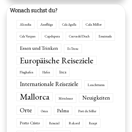
Wonach suchst du?
Alcudia
Ausflüge
Cala Millor
Cala Agulla
Capdepera
Cala Varques
Cuevas del Drach
Ensaimada
Essen und Trinken
Es Trenc
Europäische Reiseziele
Inca
Flughafen
Hafen
Internationale Reiseziele
Leuchtturm
Mallorca
Neuigkeiten
Mittelmeer
Orte
Palma
Port de Sóller
Osten
Porto Cristo
Rekord
Reiseziel
Rezept