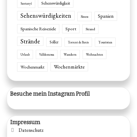
Sehenswürdigkeit
Santanyí
Sehenswürdigkeiten
Spanien
Sineu
Spanische Reiseziele
Sport
Strand
Strände
Sóller
Touristen
Torrent de Pareis
Wandern
Urlaub
Valldemossa
Weihnachten
Wochenmärkte
Wochenmarkt
Besuche mein Instagram Profil
Impressum
Datenschutz