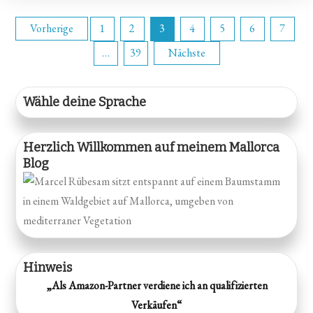
Seitennummerierung
Vorherige
1
2
3
4
5
6
7
…
39
Nächste
der
Beiträge
Wähle deine Sprache
Herzlich Willkommen auf meinem Mallorca
Blog
Hinweis
„Als Amazon-Partner verdiene ich an qualifizierten
Verkäufen“