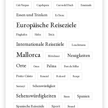
Capdepera
Cala Varques
Cuevas del Drach
Ensaimada
Essen und Trinken
Es Trenc
Europäische Reiseziele
Inca
Flughafen
Hafen
Internationale Reiseziele
Leuchtturm
Mallorca
Neuigkeiten
Mittelmeer
Orte
Palma
Port de Sóller
Osten
Porto Cristo
Rekord
Reiseziel
Rezept
Sehenswürdigkeit
Santanyí
Sehenswürdigkeiten
Spanien
Sineu
Spanische Reiseziele
Sport
Strand