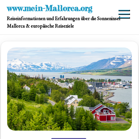
Skip
www.mein-Mallorca.org
to
Reiseinformationen und Erfahrungen über die Sonneninsel
content
Mallorca & europäische Reiseziele