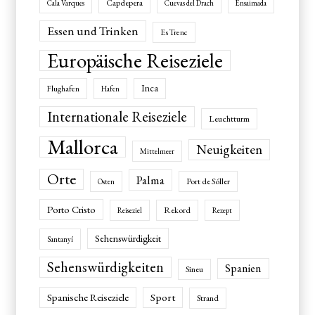
Capdepera
Cala Varques
Cuevas del Drach
Ensaimada
Essen und Trinken
Es Trenc
Europäische Reiseziele
Inca
Flughafen
Hafen
Internationale Reiseziele
Leuchtturm
Mallorca
Neuigkeiten
Mittelmeer
Orte
Palma
Port de Sóller
Osten
Porto Cristo
Rekord
Reiseziel
Rezept
Sehenswürdigkeit
Santanyí
Sehenswürdigkeiten
Spanien
Sineu
Spanische Reiseziele
Sport
Strand