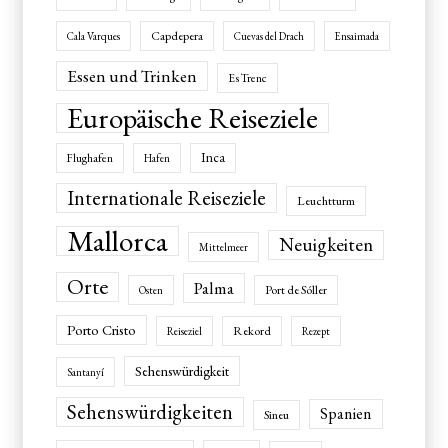
Capdepera
Cala Varques
Cuevas del Drach
Ensaimada
Essen und Trinken
Es Trenc
Europäische Reiseziele
Inca
Flughafen
Hafen
Internationale Reiseziele
Leuchtturm
Mallorca
Neuigkeiten
Mittelmeer
Orte
Palma
Port de Sóller
Osten
Porto Cristo
Rekord
Reiseziel
Rezept
Sehenswürdigkeit
Santanyí
Sehenswürdigkeiten
Spanien
Sineu