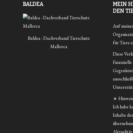
BALDEA
MEIN H
DEN TI
Auf meiner 
Organisatio
Baldea - Dachverband Tierschutz
für Tiere e
Mallorca
Diese Verl
finanzielle
Gegenleist
ausschließ
Unterstütz
🔹 Hinweis
Ich habe ke
Inhalte der
übernehme
Aktualität 