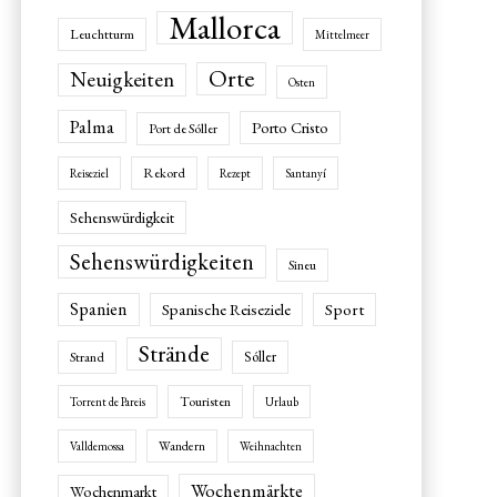
Mallorca
Leuchtturm
Mittelmeer
Orte
Neuigkeiten
Osten
Palma
Porto Cristo
Port de Sóller
Rekord
Reiseziel
Rezept
Santanyí
Sehenswürdigkeit
Sehenswürdigkeiten
Sineu
Spanien
Spanische Reiseziele
Sport
Strände
Sóller
Strand
Touristen
Torrent de Pareis
Urlaub
Wandern
Valldemossa
Weihnachten
Wochenmärkte
Wochenmarkt