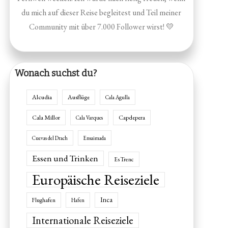
du mich auf dieser Reise begleitest und Teil meiner
Community mit über 7.000 Follower wirst! 💛
Wonach suchst du?
Alcudia
Ausflüge
Cala Agulla
Cala Millor
Capdepera
Cala Varques
Cuevas del Drach
Ensaimada
Essen und Trinken
Es Trenc
Europäische Reiseziele
Inca
Flughafen
Hafen
Internationale Reiseziele