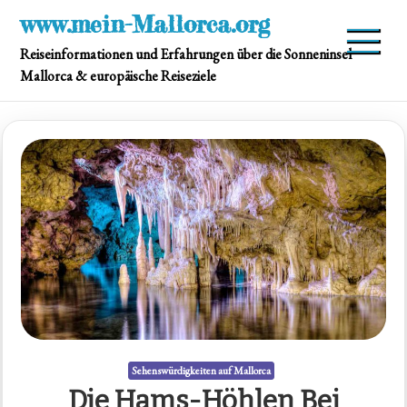
Skip
www.mein-Mallorca.org
to
Reiseinformationen und Erfahrungen über die Sonneninsel
content
Mallorca & europäische Reiseziele
Sehenswürdigkeiten auf Mallorca
Die Hams-Höhlen Bei