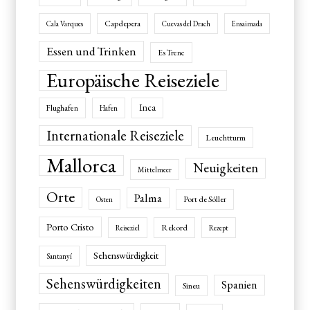
Capdepera
Cala Varques
Cuevas del Drach
Ensaimada
Essen und Trinken
Es Trenc
Europäische Reiseziele
Inca
Flughafen
Hafen
Internationale Reiseziele
Leuchtturm
Mallorca
Neuigkeiten
Mittelmeer
Orte
Palma
Port de Sóller
Osten
Porto Cristo
Rekord
Reiseziel
Rezept
Sehenswürdigkeit
Santanyí
Sehenswürdigkeiten
Spanien
Sineu