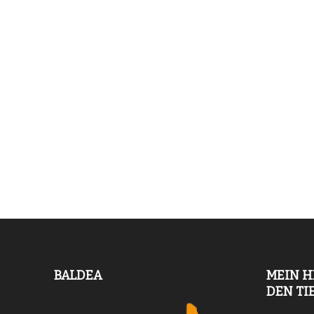
BALDEA
MEIN H
DEN TI