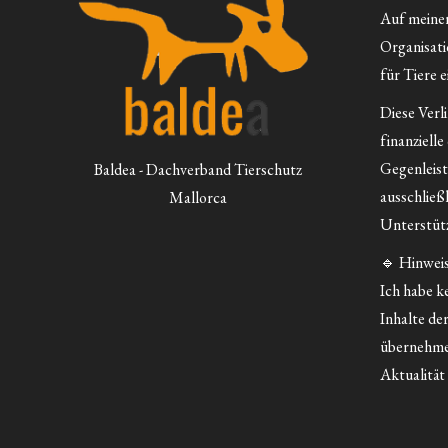
Auf meiner 
Organisatio
für Tiere e
Diese Verl
finanzielle
Gegenleist
Baldea - Dachverband Tierschutz
ausschließ
Mallorca
Unterstütz
🔹 Hinweis
Ich habe ke
Inhalte der
übernehme
Aktualität 