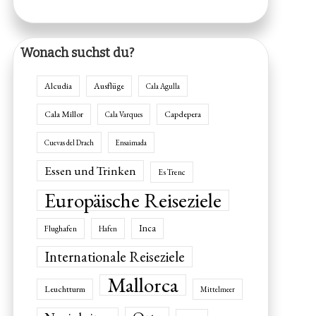
Wonach suchst du?
Alcudia
Ausflüge
Cala Agulla
Cala Millor
Capdepera
Cala Varques
Cuevas del Drach
Ensaimada
Essen und Trinken
Es Trenc
Europäische Reiseziele
Inca
Flughafen
Hafen
Internationale Reiseziele
Mallorca
Leuchtturm
Mittelmeer