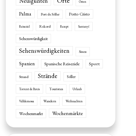
Orte
Neuigkeiten
Osten
Palma
Porto Cristo
Port de Sóller
Rekord
Reiseziel
Rezept
Santanyí
Sehenswürdigkeit
Sehenswürdigkeiten
Sineu
Spanien
Spanische Reiseziele
Sport
Strände
Sóller
Strand
Touristen
Torrent de Pareis
Urlaub
Wandern
Valldemossa
Weihnachten
Wochenmärkte
Wochenmarkt