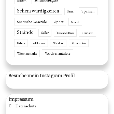
Sehenswürdigkeit
Santanyí
Sehenswürdigkeiten
Spanien
Sineu
Spanische Reiseziele
Sport
Strand
Strände
Sóller
Touristen
Torrent de Pareis
Wandern
Urlaub
Valldemossa
Weihnachten
Wochenmärkte
Wochenmarkt
Besuche mein Instagram Profil
Impressum
Datenschutz