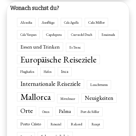
Wonach suchst du?
Alcudia
Ausflüge
Cala Millor
Cala Agulla
Capdepera
Cala Varques
Cuevas del Drach
Ensaimada
Essen und Trinken
Es Trenc
Europäische Reiseziele
Inca
Flughafen
Hafen
Internationale Reiseziele
Leuchtturm
Mallorca
Neuigkeiten
Mittelmeer
Orte
Palma
Port de Sóller
Osten
Porto Cristo
Rekord
Reiseziel
Rezept