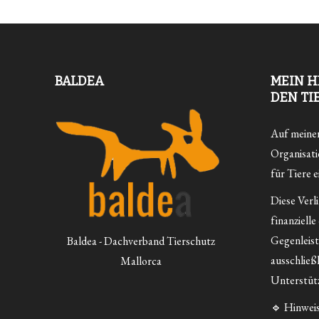
BALDEA
MEIN H
DEN TI
Auf meiner 
Organisatio
für Tiere e
Diese Verl
finanzielle
Gegenleist
Baldea - Dachverband Tierschutz
ausschließ
Mallorca
Unterstütz
🔹 Hinweis