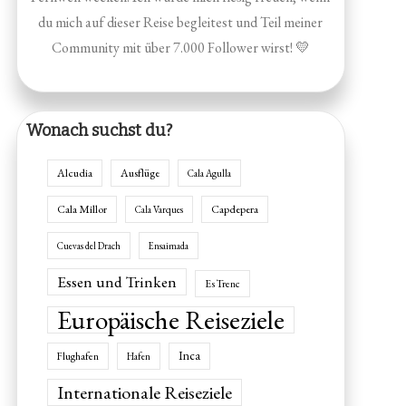
du mich auf dieser Reise begleitest und Teil meiner
Community mit über 7.000 Follower wirst! 💛
Wonach suchst du?
Alcudia
Ausflüge
Cala Agulla
Cala Millor
Capdepera
Cala Varques
Cuevas del Drach
Ensaimada
Essen und Trinken
Es Trenc
Europäische Reiseziele
Inca
Flughafen
Hafen
Internationale Reiseziele