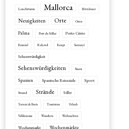
Mallorca
Leuchtturm
Mittelmeer
Orte
Neuigkeiten
Osten
Palma
Porto Cristo
Port de Sóller
Rekord
Reiseziel
Rezept
Santanyí
Sehenswürdigkeit
Sehenswürdigkeiten
Sineu
Spanien
Spanische Reiseziele
Sport
Strände
Sóller
Strand
Touristen
Torrent de Pareis
Urlaub
Wandern
Valldemossa
Weihnachten
Wochenmärkte
Wochenmarkt