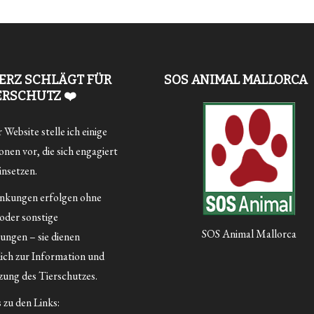
ERZ SCHLÄGT FÜR
SOS ANIMAL MALLORCA
ERSCHUTZ ❤️
Website stelle ich einige
nen vor, die sich engagiert
insetzen.
inkungen erfolgen ohne
 oder sonstige
SOS Animal Mallorca
ungen – sie dienen
lich zur Information und
ung des Tierschutzes.
 zu den Links: