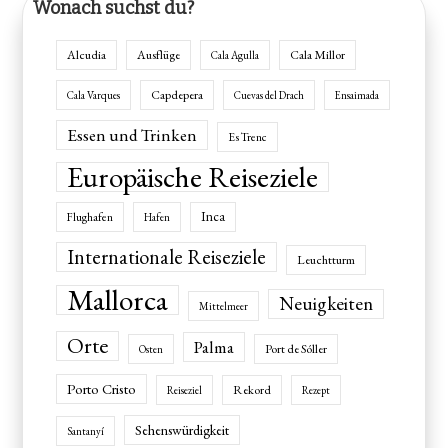
Wonach suchst du?
Alcudia
Ausflüge
Cala Millor
Cala Agulla
Capdepera
Cala Varques
Cuevas del Drach
Ensaimada
Essen und Trinken
Es Trenc
Europäische Reiseziele
Inca
Flughafen
Hafen
Internationale Reiseziele
Leuchtturm
Mallorca
Neuigkeiten
Mittelmeer
Orte
Palma
Port de Sóller
Osten
Porto Cristo
Rekord
Reiseziel
Rezept
Sehenswürdigkeit
Santanyí