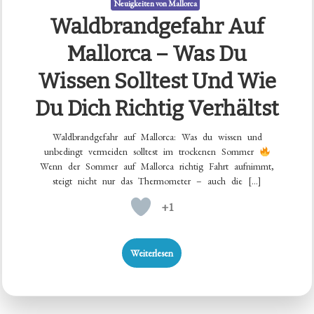
Neuigkeiten von Mallorca
Waldbrandgefahr Auf
Mallorca – Was Du
Wissen Solltest Und Wie
Du Dich Richtig Verhältst
Waldbrandgefahr auf Mallorca: Was du wissen und
unbedingt vermeiden solltest im trockenen Sommer
Wenn der Sommer auf Mallorca richtig Fahrt aufnimmt,
steigt nicht nur das Thermometer – auch die […]
+1
Weiterlesen