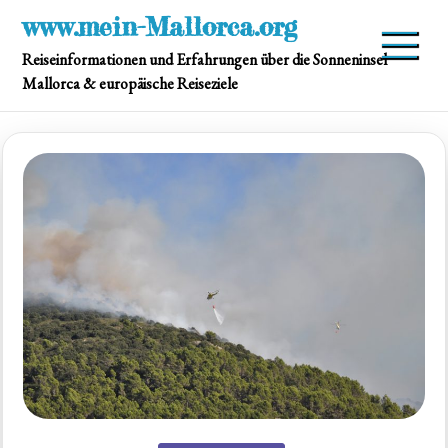
Skip
www.mein-Mallorca.org
to
Reiseinformationen und Erfahrungen über die Sonneninsel
content
Mallorca & europäische Reiseziele