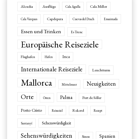
Alcudia
Ausflüge
Cala Millor
Cala Agulla
Capdepera
Cala Varques
Cuevas del Drach
Ensaimada
Essen und Trinken
Es Trenc
Europäische Reiseziele
Inca
Flughafen
Hafen
Internationale Reiseziele
Leuchtturm
Mallorca
Neuigkeiten
Mittelmeer
Orte
Palma
Port de Sóller
Osten
Porto Cristo
Rekord
Reiseziel
Rezept
Sehenswürdigkeit
Santanyí
Sehenswürdigkeiten
Spanien
Sineu