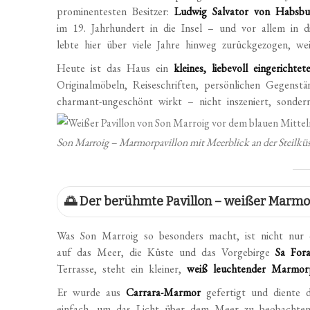
prominentesten Besitzer:
Ludwig Salvator von Habsbu
im 19. Jahrhundert in die Insel – und vor allem i
lebte hier über viele Jahre hinweg zurückgezogen, w
Heute ist das Haus ein
kleines, liebevoll eingericht
Originalmöbeln, Reiseschriften, persönlichen Gegenst
charmant-ungeschönt wirkt – nicht inszeniert, sondern
Son Marroig – Marmorpavillon mit Meerblick an der Steilkü
🌅 Der berühmte Pavillon – weißer Marmor
Was Son Marroig so besonders macht, ist nicht nur 
auf das Meer, die Küste und das Vorgebirge
Sa For
Terrasse, steht ein kleiner,
weiß leuchtender Marmorp
Er wurde aus
Carrara-Marmor
gefertigt und diente 
einfach, um das Licht über dem Meer zu beobachten. 