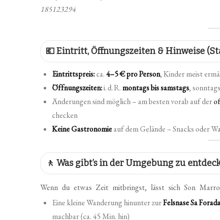
185123294
💶 Eintritt, Öffnungszeiten & Hinweise (S
Eintrittspreis:
ca.
4–5 € pro Person
, Kinder meist ermä
Öffnungszeiten:
i. d. R.
montags bis samstags
, sonntag
Änderungen sind möglich – am besten vorab auf der
of
checken
Keine Gastronomie
auf dem Gelände – Snacks oder Wa
🚶 Was gibt’s in der Umgebung zu entdec
Wenn du etwas Zeit mitbringst, lässt sich Son Marro
Eine kleine Wanderung hinunter zur
Felsnase Sa Forad
machbar (ca. 45 Min. hin)