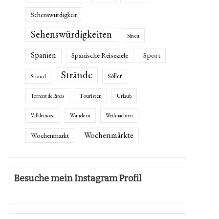
Sehenswürdigkeit
Sehenswürdigkeiten
Sineu
Spanien
Spanische Reiseziele
Sport
Strände
Sóller
Strand
Touristen
Torrent de Pareis
Urlaub
Wandern
Valldemossa
Weihnachten
Wochenmärkte
Wochenmarkt
Besuche mein Instagram Profil