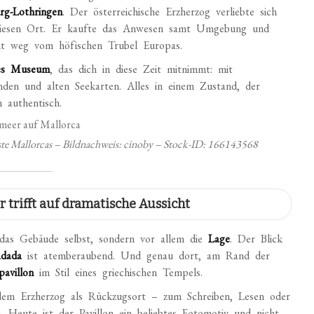
rg-Lothringen
. Der österreichische Erzherzog verliebte sich
n diesen Ort. Er kaufte das Anwesen samt Umgebung und
eit weg vom höfischen Trubel Europas.
etes Museum
, das dich in diese Zeit mitnimmt: mit
änden und alten Seekarten. Alles in einem Zustand, der
 authentisch.
ste Mallorcas – Bildnachweis: cinoby – Stock-ID: 166143568
 trifft auf dramatische Aussicht
das Gebäude selbst, sondern vor allem die
Lage
. Der Blick
adada
ist atemberaubend. Und genau dort, am Rand der
avillon
im Stil eines griechischen Tempels.
dem Erzherzog als Rückzugsort – zum Schreiben, Lesen oder
Heute ist der Pavillon ein beliebtes Fotomotiv und nicht