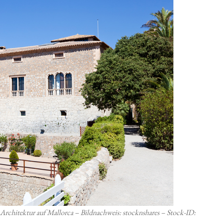
 Architektur auf Mallorca – Bildnachweis: stocknshares – Stock-ID: