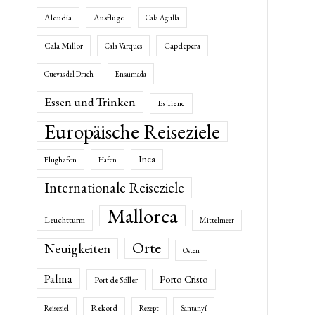
Alcudia
Ausflüge
Cala Agulla
Cala Millor
Capdepera
Cala Varques
Cuevas del Drach
Ensaimada
Essen und Trinken
Es Trenc
Europäische Reiseziele
Inca
Flughafen
Hafen
Internationale Reiseziele
Mallorca
Leuchtturm
Mittelmeer
Orte
Neuigkeiten
Osten
Palma
Porto Cristo
Port de Sóller
Rekord
Reiseziel
Rezept
Santanyí