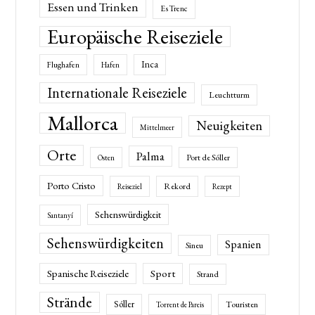
Essen und Trinken
Es Trenc
Europäische Reiseziele
Inca
Flughafen
Hafen
Internationale Reiseziele
Leuchtturm
Mallorca
Neuigkeiten
Mittelmeer
Orte
Palma
Port de Sóller
Osten
Porto Cristo
Rekord
Reiseziel
Rezept
Sehenswürdigkeit
Santanyí
Sehenswürdigkeiten
Spanien
Sineu
Spanische Reiseziele
Sport
Strand
Strände
Sóller
Touristen
Torrent de Pareis