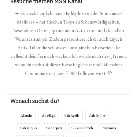
Besuche meinen MSN Kanal
☀️ Entdecke täglich neue Highlights von der Sonneninsel
Mallorca – mit frischen Tipps zu Sehenswürdigkeiten,
besonderen Orten, spannenden Aktivitäten und aktuellen
Veranstaltungen. Zudem präsentiere ich dir auch täglich
Artikel über die schönsten europäischen Reiseziele die
vielleicht dein Fernweh wecken. Ich würde mich riesig freuen,
wenn du mich auf dieser Reise begleitest und Teil meiner
Community mit über 7.000 Follower wirst! 💛
Wonach suchst du?
Alcudia
Ausflüge
Cala Millor
Cala Agulla
Capdepera
Cala Varques
Cuevas del Drach
Ensaimada