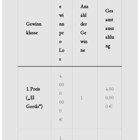
e
Anz
Ges
wi
ahl
amt
Gewinn
nn
der
ausz
klasse
pr
Ge
ahlu
o
win
ng
Lo
ne
s
4.
00
1. Preis
4.00
0.
(„El
1
0.00
00
Gordo“)
0 €
0
€
1.