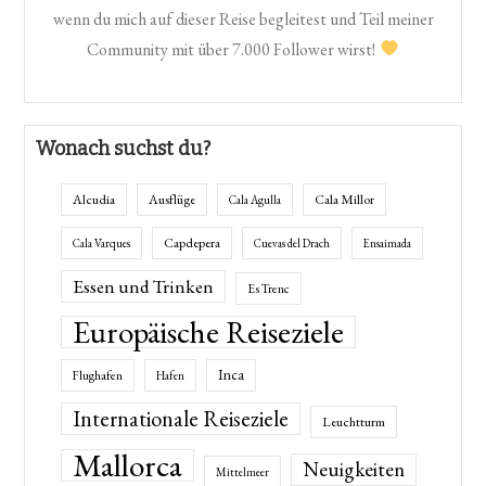
wenn du mich auf dieser Reise begleitest und Teil meiner
Community mit über 7.000 Follower wirst!
Wonach suchst du?
Alcudia
Ausflüge
Cala Millor
Cala Agulla
Capdepera
Cala Varques
Cuevas del Drach
Ensaimada
Essen und Trinken
Es Trenc
Europäische Reiseziele
Inca
Flughafen
Hafen
Internationale Reiseziele
Leuchtturm
Mallorca
Neuigkeiten
Mittelmeer