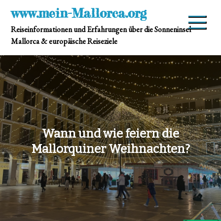
Skip
www.mein-Mallorca.org
to
Reiseinformationen und Erfahrungen über die Sonneninsel
content
Mallorca & europäische Reiseziele
Wann und wie feiern die
Mallorquiner Weihnachten?