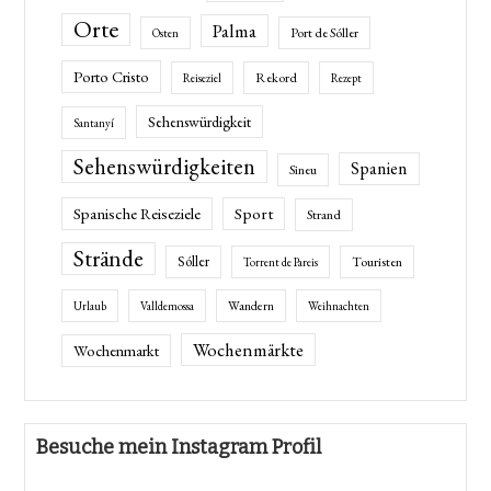
Orte
Palma
Port de Sóller
Osten
Porto Cristo
Rekord
Reiseziel
Rezept
Sehenswürdigkeit
Santanyí
Sehenswürdigkeiten
Spanien
Sineu
Spanische Reiseziele
Sport
Strand
Strände
Sóller
Touristen
Torrent de Pareis
Wandern
Urlaub
Valldemossa
Weihnachten
Wochenmärkte
Wochenmarkt
Besuche mein Instagram Profil