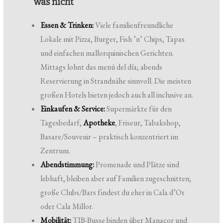
was nicht
Essen & Trinken:
Viele familienfreundliche
Lokale mit Pizza, Burger, Fish ’n’ Chips, Tapas
und einfachen mallorquinischen Gerichten.
Mittags lohnt das menú del día; abends
Reservierung in Strandnähe sinnvoll. Die meisten
großen Hotels bieten jedoch auch all inclusive an.
Einkaufen & Service:
Supermärkte für den
Tagesbedarf,
Apotheke
, Friseur, Tabakshop,
Basare/Souvenir – praktisch konzentriert im
Zentrum.
Abendstimmung:
Promenade und Plätze sind
lebhaft, bleiben aber auf Familien zugeschnitten;
große Clubs/Bars findest du eher in Cala d’Or
oder Cala Millor.
Mobilität:
TIB-Busse binden über Manacor und