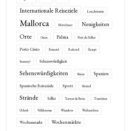
Internationale Reiseziele
Leuchtturm
Mallorca
Neuigkeiten
Mittelmeer
Orte
Palma
Port de Sóller
Osten
Porto Cristo
Rekord
Reiseziel
Rezept
Sehenswürdigkeit
Santanyí
Sehenswürdigkeiten
Spanien
Sineu
Spanische Reiseziele
Sport
Strand
Strände
Sóller
Touristen
Torrent de Pareis
Wandern
Urlaub
Valldemossa
Weihnachten
Wochenmärkte
Wochenmarkt