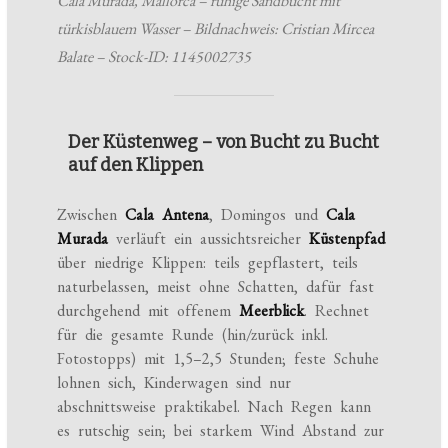
Cala Murada, Mallorca – ruhige Sandbucht mit
türkisblauem Wasser – Bildnachweis: Cristian Mircea
Balate – Stock-ID: 1145002735
Der Küstenweg – von Bucht zu Bucht
auf den Klippen
Zwischen
Cala Antena
, Domingos und
Cala
Murada
verläuft ein aussichtsreicher
Küstenpfad
über niedrige Klippen: teils gepflastert, teils
naturbelassen, meist ohne Schatten, dafür fast
durchgehend mit offenem
Meerblick
. Rechnet
für die gesamte Runde (hin/zurück inkl.
Fotostopps) mit 1,5–2,5 Stunden; feste Schuhe
lohnen sich, Kinderwagen sind nur
abschnittsweise praktikabel. Nach Regen kann
es rutschig sein; bei starkem Wind Abstand zur