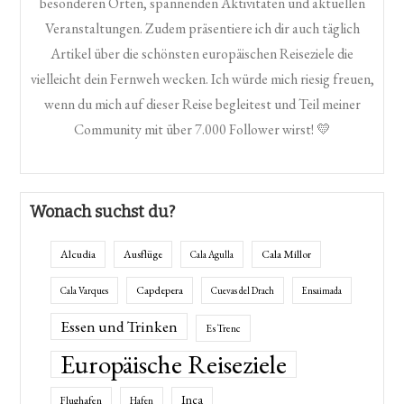
besonderen Orten, spannenden Aktivitäten und aktuellen
Veranstaltungen. Zudem präsentiere ich dir auch täglich
Artikel über die schönsten europäischen Reiseziele die
vielleicht dein Fernweh wecken. Ich würde mich riesig freuen,
wenn du mich auf dieser Reise begleitest und Teil meiner
Community mit über 7.000 Follower wirst! 💛
Wonach suchst du?
Alcudia
Ausflüge
Cala Millor
Cala Agulla
Capdepera
Cala Varques
Cuevas del Drach
Ensaimada
Essen und Trinken
Es Trenc
Europäische Reiseziele
Inca
Flughafen
Hafen